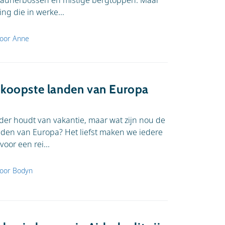
 laurierbossen en mistige bergtoppen. Maar
Z tot A
ng die in werke...
oor Anne
koopste landen van Europa
er houdt van vakantie, maar wat zijn nou de
den van Europa? Het liefst maken we iedere
voor een rei...
oor Bodyn