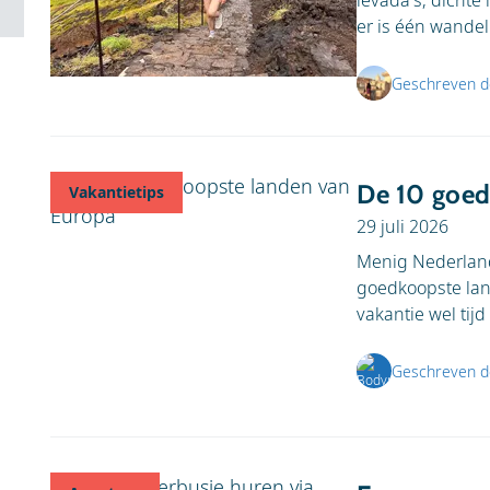
levada's, dichte
er is één wandeli
Geschreven d
De 10 goed
Vakantietips
29 juli 2026
Menig Nederland
goedkoopste lan
vakantie wel tijd 
Geschreven d