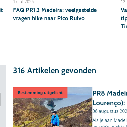
17 juli 2026
12 
it
FAQ PR1.2 Madeira: veelgestelde
Va
vragen hike naar Pico Ruivo
ti
Ti
316
Artikelen gevonden
PR8 Madeir
Bestemming uitgelicht
Lourenço):
06 augustus 20
Als je aan Madei