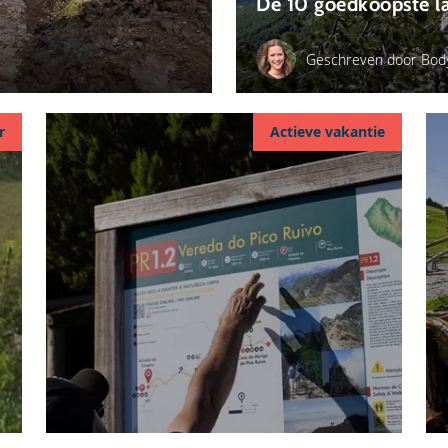
De 10 goedkoopste l
Geschreven door Bod
r
Actieve vakantie