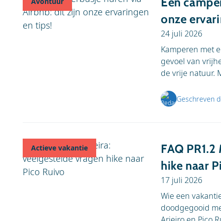
Een camperb
Avontuur
onze ervari
24 juli 2026
Kamperen met ee
gevoel van vrijh
de vrije natuur. M
Geschreven d
FAQ PR1.2 
Actieve vakantie
hike naar P
17 juli 2026
Wie een vakantie
doodgegooid met
Arieiro en Pico Ru