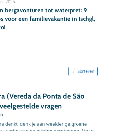
juli 2025
n bergavonturen tot waterpret: 9
ps voor een familievakantie in Ischgl,
rol
Sorteren
Publicatiedatum
(nieuw -
oud)
a (Vereda da Ponta de São
Publicatiedatum
 veelgestelde vragen
(oud -
nieuw)
26
ra denkt, denk je aan weelderige groene
A tot Z