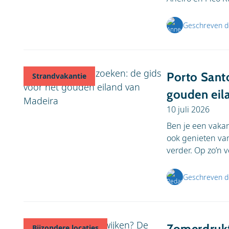
Geschreven d
Porto Sant
Strandvakantie
gouden eil
10 juli 2026
Ben je een vakan
ook genieten van
verder. Op zo’n v
Geschreven d
Zomerdrukt
Bijzondere locaties