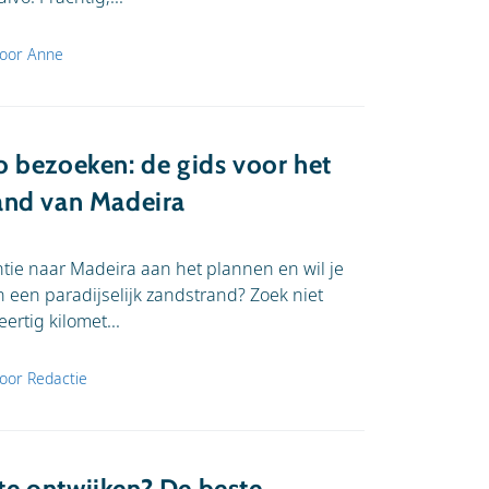
oor Anne
o bezoeken: de gids voor het
and van Madeira
tie naar Madeira aan het plannen en wil je
 een paradijselijk zandstrand? Zoek niet
eertig kilomet...
oor Redactie
e ontwijken? De beste