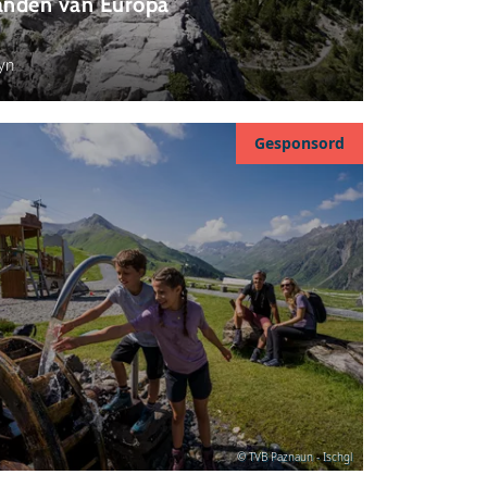
anden van Europa
yn
Gesponsord
© TVB Paznaun - Ischgl