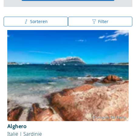
Sorteren
Filter
A tot Z
Z tot A
© Unsplash, Filiz Elaerts
Alghero
Italië
|
Sardinië