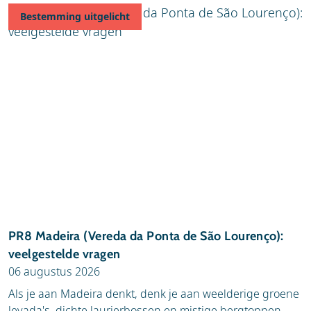
Bestemming uitgelicht
Publicatiedatum (oud - nieuw)
A tot Z
Z tot A
PR8 Madeira (Vereda da Ponta de São Lourenço):
veelgestelde vragen
06 augustus 2026
Als je aan Madeira denkt, denk je aan weelderige groene
levada's, dichte laurierbossen en mistige bergtoppen.