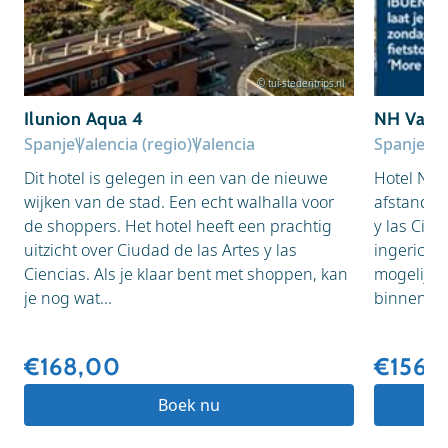
© tui-stedentrips.nl
Ilunion Aqua 4
NH Valen
Spanje
Valencia (regio)
Valencia
Spanje
Val
Dit hotel is gelegen in een van de nieuwe
Hotel NH 
wijken van de stad. Een echt walhalla voor
afstand g
de shoppers. Het hotel heeft een prachtig
y las Cienc
uitzicht over Ciudad de las Artes y las
ingericht
Ciencias. Als je klaar bent met shoppen, kan
mogelijk 
je nog wat...
binnenbad
€168,00
€156,
Boek nu