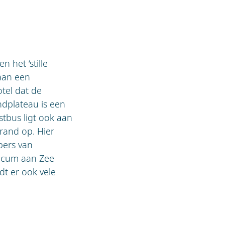
 het ‘stille
 aan een
tel dat de
ndplateau is een
stbus ligt ook aan
trand op. Hier
bers van
ricum aan Zee
t er ook vele