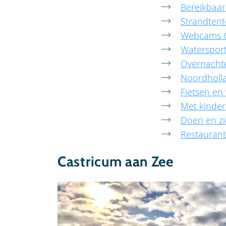
Bereikbaar
Strandten
Webcams C
Waterspor
Overnacht
Noordholla
Fietsen en
Met kinder
Doen en zi
Restaurant
Castricum aan Zee