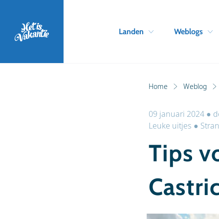
Landen
Weblogs
Home
Weblog
09 januari 2024
●
d
Leuke uitjes
●
Stra
Tips v
Castri