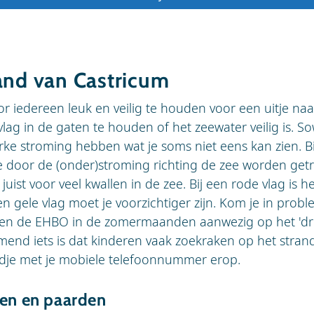
and van Castricum
r iedereen leuk en veilig te houden voor een uitje naar
vlag in de gaten te houden of het zeewater veilig is. S
ke stroming hebben wat je soms niet eens kan zien. Bi
 door de (onder)stroming richting de zee worden get
uist voor veel kwallen in de zee. Bij een rode vlag is h
een gele vlag moet je voorzichtiger zijn. Kom je in prob
en de EHBO in de zomermaanden aanwezig op het 'dru
end iets is dat kinderen vaak zoekraken op het strand.
ndje met je mobiele telefoonnummer erop.
den en paarden