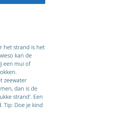
 het strand is het
owieso kan de
j een mui of
rokken.
et zeewater
lemen, dan is de
kke strand'. Een
 Tip: Doe je kind