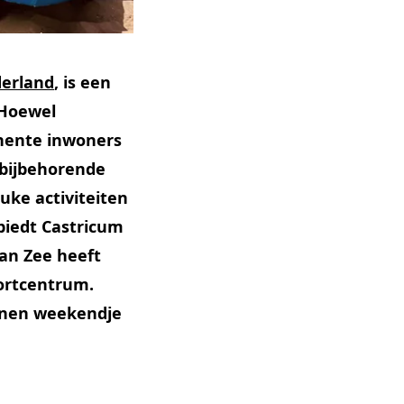
erland
, is een
 Hoewel
anente inwoners
 bijbehorende
uke activiteiten
biedt Castricum
an Zee heeft
portcentrum.
nnen weekendje