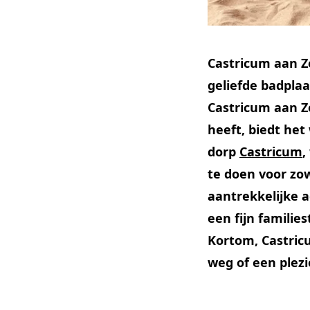
Castricum aan Z
geliefde badpla
Castricum aan Z
heeft, biedt het
dorp
Castricum
,
te doen voor zo
aantrekkelijke 
een fijn famili
Kortom, Castric
weg of een plez