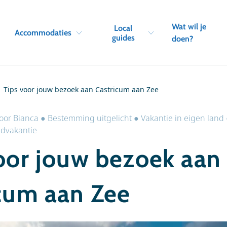
Skip to navigation
Skip to main content
Wat wil je
Local
Accommodaties
guides
doen?
Tips voor jouw bezoek aan Castricum aan Zee
oor
Bianca
●
Bestemming uitgelicht
●
Vakantie in eigen land
ndvakantie
oor jouw bezoek aan
cum aan Zee