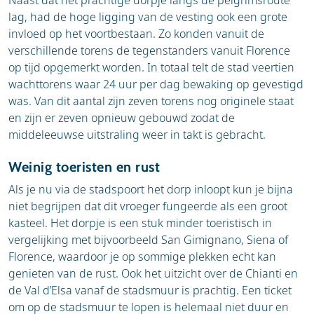
Naast dat het prachtige dorpje langs de pelgrimsroute
lag, had de hoge ligging van de vesting ook een grote
invloed op het voortbestaan. Zo konden vanuit de
verschillende torens de tegenstanders vanuit Florence
op tijd opgemerkt worden. In totaal telt de stad veertien
wachttorens waar 24 uur per dag bewaking op gevestigd
was. Van dit aantal zijn zeven torens nog originele staat
en zijn er zeven opnieuw gebouwd zodat de
middeleeuwse uitstraling weer in takt is gebracht.
Weinig toeristen en rust
Als je nu via de stadspoort het dorp inloopt kun je bijna
niet begrijpen dat dit vroeger fungeerde als een groot
kasteel. Het dorpje is een stuk minder toeristisch in
vergelijking met bijvoorbeeld
San Gimignano, Siena of
Florence, waardoor je op sommige plekken echt kan
genieten van de rust. Ook het uitzicht over de Chianti en
de Val d’Elsa vanaf de stadsmuur is prachtig. Een ticket
om op de stadsmuur te lopen is helemaal niet duur en