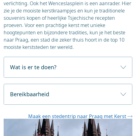
kleurrijke straten van Reykjavik en ontdek de
verlichting. Ook het Wenceslasplein is een aanrader. Hier
gezellige cafés, restaurants en unieke
zie je de mooiste kerstkraampjes en kun je traditionele
boetiekjes. De stad heeft een bruisende
souvenirs kopen of heerlijke Tsjechische recepten
kunst- en muziekscene, vooral in de
proeven. Voor een prachtige kerst met unieke
wintermaanden.
hoogtepunten en bijzondere tradities, kun je het beste
naar Praag, een stad die zeker thuis hoort in de top 10
mooiste kerststeden ter wereld.
Wat is er te doen?
Praag, ook wel de 'Gouden Stad' genoemd, is in de
winter een sprookjesachtige bestemming. De
Bereikbaarheid
geplaveide straten en historische architectuur
krijgen een extra laagje magie, vooral tijdens de
Praag is een goed bereikbare stad vanuit
feestdagen. Naast de wereldberoemde
Maak een stedentrip naar Praag met Kerst
Nederland en België. Je hebt meerdere opties,
kerstmarkten biedt de stad een complete
afhankelijk van je budget en reistijd.
winterervaring die een bezoek de moeite waard