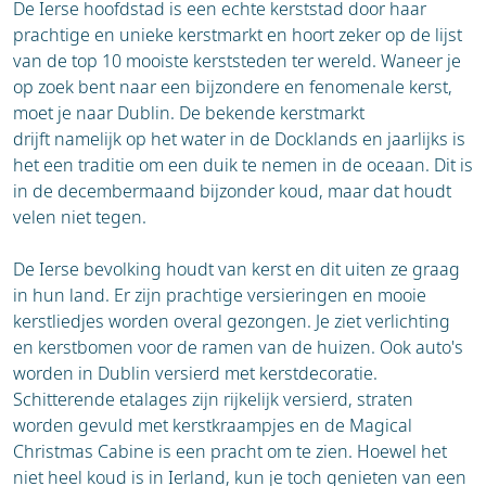
indrukwekkend. Je kunt er de kerstmarkt
De Ierse hoofdstad is een echte kerststad door haar
Wenen is uitstekend en efficiënt. Met de
bezoeken en door de prachtig besneeuwde
prachtige en unieke kerstmarkt en hoort zeker op de lijst
metro (U-Bahn), trams en bussen reis je snel
tuinen wandelen.
van de top 10 mooiste kerststeden ter wereld. Waneer je
en gemakkelijk door de stad.
Klassieke muziek:
Wenen is de stad van
op zoek bent naar een bijzondere en fenomenale kerst,
Mozart, Beethoven en Strauss. Bezoek een
moet je naar Dublin. De bekende kerstmarkt
klassiek concert in een van de vele historische
drijft namelijk op het water in de Docklands en jaarlijks is
zalen, zoals de Musikverein.
het een traditie om een duik te nemen in de oceaan. Dit is
De Weense koffiehuizencultuur:
Duik in de
in de decembermaand bijzonder koud, maar dat houdt
traditionele Weense koffiehuizencultuur. Zoek
velen niet tegen.
een warm en gezellig plekje op in een van de
vele historische koffiehuizen, zoals Café
De Ierse bevolking houdt van kerst en dit uiten ze graag
Sacher, en geniet van een Sachertorte of een
in hun land. Er zijn prachtige versieringen en mooie
Apfelstrudel.
kerstliedjes worden overal gezongen. Je ziet verlichting
Cultuur en shoppen:
Bezoek de Hofburg, de
en kerstbomen voor de ramen van de huizen. Ook auto's
voormalige residentie van de keizers, en de
worden in Dublin versierd met kerstdecoratie.
Spaanse Rijschool. Slenter door de levendige
Schitterende etalages zijn rijkelijk versierd, straten
winkelstraten, zoals de Mariahilfer Straße,
worden gevuld met kerstkraampjes en de Magical
waar de vele winkels feestelijk zijn versierd.
Christmas Cabine is een pracht om te zien. Hoewel het
niet heel koud is in Ierland, kun je toch genieten van een