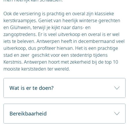
Ook de versiering is prachtig en overal zijn klassieke
kerstkraampjes. Geniet van heerlijk winterse gerechten
en Glühwein, terwijl je kijkt naar dans- en
zangoptredens. Er is veel uitverkoop en overal is er wel
iets te beleven. Antwerpen heeft in decembermaand veel
uitverkoop, dus profiteer hiervan. Het is een prachtige
stad en zeer geschikt voor een stedentrip tijdens
Kerstmis. Antwerpen hoort met zekerheid bij de top 10
mooiste kerststeden ter wereld.
Wat is er te doen?
Antwerpen, de bruisende modestad van België,
transformeert in de winter in een sfeervol decor. De
Bereikbaarheid
stad is een perfecte bestemming voor wie op zoek
is naar een gezellige, Bourgondische sfeer,