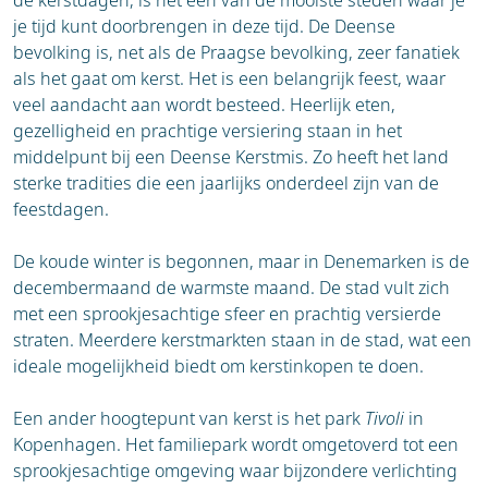
en met het uitstekende openbaar vervoer
Bezoek het kasteel van Praag:
Het kasteel
je tijd kunt doorbrengen in deze tijd. De Deense
verder te reizen.
van Praag, dat hoog boven de stad uittorent,
bevolking is, net als de Praagse bevolking, zeer fanatiek
Openbaar vervoer ter plaatse:
Het openbaar
is in de winter extra indrukwekkend. Je kunt er
als het gaat om kerst. Het is een belangrijk feest, waar
vervoer in Praag is uitstekend geregeld en
de Sint-Vituskathedraal bewonderen en
veel aandacht aan wordt besteed. Heerlijk eten,
zeer betaalbaar. Met de metro en tram reis je
genieten van een adembenemend uitzicht
gezelligheid en prachtige versiering staan in het
snel en efficiënt door de stad. De
over de stad.
middelpunt bij een Deense Kerstmis. Zo heeft het land
kerstmarkten en de meeste
Winterse activiteiten:
Geniet van de winterse
sterke tradities die een jaarlijks onderdeel zijn van de
bezienswaardigheden liggen echter op
sfeer met een ritje in een kerstkoets of op een
feestdagen.
loopafstand van elkaar, waardoor je de stad
carrousel. Bezoek de vele muzikale
ook perfect te voet kunt verkennen.
evenementen in kerken en paleizen, of bezoek
De koude winter is begonnen, maar in Denemarken is de
het poppentheater en de kerstworkshops die
decembermaand de warmste maand. De stad vult zich
speciaal voor kinderen worden
met een sprookjesachtige sfeer en prachtig versierde
georganiseerd.
straten. Meerdere kerstmarkten staan in de stad, wat een
Proef de lokale keuken:
Verwarm jezelf met
ideale mogelijkheid biedt om kerstinkopen te doen.
de heerlijke lokale specialiteiten die op de
kerstmarkten worden aangeboden. Denk aan
Een ander hoogtepunt van kerst is het park
Tivoli
in
warme punch, glühwein, geroosterde
Kopenhagen. Het familiepark wordt omgetoverd tot een
kastanjes en traditionele gerechten zoals
sprookjesachtige omgeving waar bijzondere verlichting