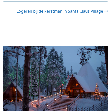
Rovaniemi ligt in Lapland, in het noorden van
Logeren bij de kerstman in Santa Claus Village
Finland. Hoewel het ver weg lijkt, is het verrassend
goed bereikbaar.
Vliegtuig:
Vanaf Amsterdam (AMS) kun je met
een overstap, vaak in Helsinki (HEL), naar
Rovaniemi Airport (RVN) vliegen. Tijdens de
wintermaanden zijn er vaak ook directe
vluchten vanuit verschillende Europese
steden. Vanaf de luchthaven ben je met een
taxibus of taxi snel in het centrum.
Trein:
Reizen met de trein is een duurzame en
unieke ervaring. Je kunt met de 'Santa Claus
Express' nachttrein vanuit Helsinki naar
Rovaniemi reizen. Dit is een comfortabele
manier om door de winterse landschappen te
reizen en 's ochtends fris in Rovaniemi aan te
komen.