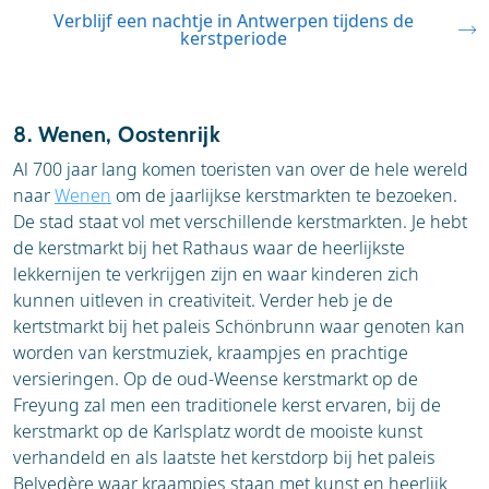
Antwerpen is zeer goed bereikbaar en ligt dicht bij
gecombineerd met shoppen en cultuur. In de
Verblijf een nachtje in Antwerpen tijdens de
de Nederlandse en Duitse grens, wat het een ideale
kerstperiode
wintermaanden, en vooral tijdens de feestdagen, is
bestemming maakt voor een weekendje weg.
de stad gehuld in een magische gloed.
Trein:
De trein is een comfortabele en
Dit is er allemaal te doen:
8. Wenen, Oostenrijk
efficiënte manier om naar Antwerpen te
Al 700 jaar lang komen toeristen van over de hele wereld
reizen. Vanuit Nederland en andere Belgische
De kerstmarkt van Antwerpen:
Het absolute
naar
Wenen
om de jaarlijkse kerstmarkten te bezoeken.
steden rijden er regelmatige treinen naar het
hoogtepunt van de Antwerpse winter is de
De stad staat vol met verschillende kerstmarkten. Je hebt
prachtige Antwerpen-Centraal station.
grote kerstmarkt, die zich uitstrekt over
de kerstmarkt bij het Rathaus waar de heerlijkste
Auto:
Reizen met de auto is een prima optie.
verschillende pleinen in de stad, waaronder
lekkernijen te verkrijgen zijn en waar kinderen zich
De stad is goed bereikbaar via de snelwegen,
de Groenplaats en de Grote Markt. Struin
kunnen uitleven in creativiteit. Verder heb je de
maar houd er rekening mee dat parkeren in
langs de honderden kraampjes met
kertstmarkt bij het paleis Schönbrunn waar genoten kan
de binnenstad beperkt en duur kan zijn.
handgemaakte producten, kerstdecoraties en
worden van kerstmuziek, kraampjes en prachtige
Vervoer ter plaatse:
Antwerpen is een
cadeaus, en geniet van de geur van wafels,
versieringen. Op de oud-Weense kerstmarkt op de
compacte stad, waardoor je de meeste
chocolade en glühwein.
Freyung zal men een traditionele kerst ervaren, bij de
bezienswaardigheden gemakkelijk te voet
Winterse activiteiten:
Op de Groenplaats
kerstmarkt op de Karlsplatz wordt de mooiste kunst
kunt verkennen. Daarnaast heeft de stad een
vind je een prachtige ijsbaan, waar je kunt
verhandeld en als laatste het kerstdorp bij het paleis
uitstekend en uitgebreid openbaar
schaatsen met uitzicht op de kathedraal. Er is
Belvedère waar kraampjes staan met kunst en heerlijk
vervoersnetwerk met trams en bussen.