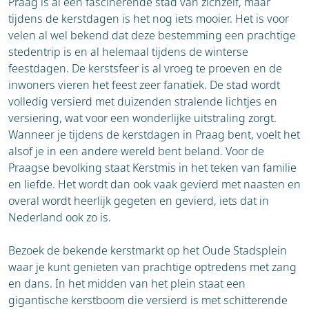
huurauto.
Praag is al een fascinerende stad van zichzelf, maar
en is beperkt. De meeste
Ontspan in de Blue Lagoon:
De
tijdens de kerstdagen is het nog iets mooier. Het is voor
bezienswaardigheden in de stad liggen op
wereldberoemde Blue Lagoon ligt op
velen al wel bekend dat deze bestemming een prachtige
loopafstand van elkaar. Voor de langere
ongeveer 50 minuten rijden van Reykjavik. Dit
stedentrip is en al helemaal tijdens de winterse
afstanden, zoals naar de Blue Lagoon of de
geothermische kuuroord met zijn melkachtig
feestdagen. De kerstsfeer is al vroeg te proeven en de
Golden Circle, kun je het beste een
blauwe water is de perfecte plek om te
inwoners vieren het feest zeer fanatiek. De stad wordt
georganiseerde tour boeken of een auto
ontspannen en op te warmen na een dag vol
volledig versierd met duizenden stralende lichtjes en
huren.
avontuur.
versiering, wat voor een wonderlijke uitstraling zorgt.
Walvissen spotten:
In de winter is het
Wanneer je tijdens de kerstdagen in Praag bent, voelt het
mogelijk om vanuit de haven van Reykjavik
alsof je in een andere wereld bent beland. Voor de
een walvissafari te boeken. Hoewel de kans
Praagse bevolking staat Kerstmis in het teken van familie
kleiner is dan in de zomer, is het spotten van
en liefde. Het wordt dan ook vaak gevierd met naasten en
bultruggen, dwergvinvissen en orka's een
overal wordt heerlijk gegeten en gevierd, iets dat in
onvergetelijke ervaring.
Nederland ook zo is.
Bezoek de Hallgrímskirkja:
Deze iconische
kerk is het herkenbaarste gebouw van
Bezoek de bekende kerstmarkt op het Oude Stadsplein
Reykjavik en biedt vanaf de top een prachtig
waar je kunt genieten van prachtige optredens met zang
panoramisch uitzicht over de stad.
en dans. In het midden van het plein staat een
Verken het stadscentrum:
Dwaal door de
gigantische kerstboom die versierd is met schitterende