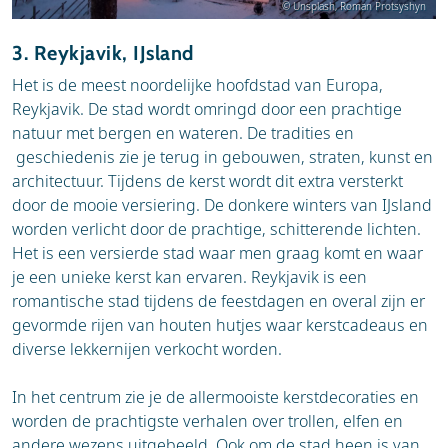
© Unsplash, Roman Protsyshyn
Auto:
Rovaniemi is goed bereikbaar met de
auto, maar houd er rekening mee dat de
3. Reykjavik, IJsland
wegen in de winter besneeuwd en glad
Het is de meest noordelijke hoofdstad van Europa,
kunnen zijn. Winterbanden en ervaring met
Reykjavik. De stad wordt omringd door een prachtige
rijden in winterse omstandigheden zijn een
natuur met bergen en wateren. De tradities en
absolute must.
geschiedenis zie je terug in gebouwen, straten, kunst en
Vervoer ter plaatse:
Het openbaar vervoer in
architectuur. Tijdens de kerst wordt dit extra versterkt
Rovaniemi is beperkt, maar het centrum is
door de mooie versiering. De donkere winters van IJsland
compact en de meeste bezienswaardigheden
worden verlicht door de prachtige, schitterende lichten.
in het centrum liggen op loopafstand. Voor
Het is een versierde stad waar men graag komt en waar
langere afstanden, zoals naar het Santa Claus
je een unieke kerst kan ervaren. Reykjavik is een
Village of voor een safari, kun je
romantische stad tijdens de feestdagen en overal zijn er
gebruikmaken van een huurauto, taxi's of
gevormde rijen van houten hutjes waar kerstcadeaus en
georganiseerde shuttles.
diverse lekkernijen verkocht worden.
In het centrum zie je de allermooiste kerstdecoraties en
worden de prachtigste verhalen over trollen, elfen en
andere wezens uitgebeeld. Ook om de stad heen is van