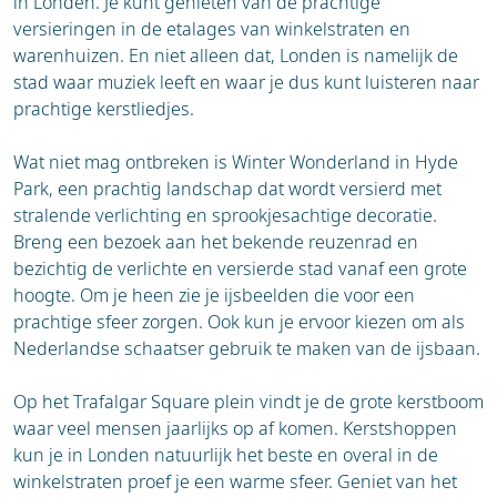
in Londen. Je kunt genieten van de prachtige
draaimolens en kerstfiguren zoals de Julemand
de meest fietsvriendelijke steden ter wereld.
versieringen in de etalages van winkelstraten en
(Deense kerstman).
Je kunt op elke hoek een fiets huren om de
warenhuizen. En niet alleen dat, Londen is namelijk de
stad te verkennen. Daarnaast heeft de stad
stad waar muziek leeft en waar je dus kunt luisteren naar
een uitstekend en betrouwbaar openbaar
prachtige kerstliedjes.
vervoersnetwerk met metro's, treinen en
bussen.
Wat niet mag ontbreken is Winter Wonderland in Hyde
Park, een prachtig landschap dat wordt versierd met
stralende verlichting en sprookjesachtige decoratie.
Breng een bezoek aan het bekende reuzenrad en
bezichtig de verlichte en versierde stad vanaf een grote
hoogte. Om je heen zie je ijsbeelden die voor een
prachtige sfeer zorgen. Ook kun je ervoor kiezen om als
Nederlandse schaatser gebruik te maken van de ijsbaan.
Op het Trafalgar Square plein vindt je de grote kerstboom
waar veel mensen jaarlijks op af komen. Kerstshoppen
kun je in Londen natuurlijk het beste en overal in de
winkelstraten proef je een warme sfeer. Geniet van het