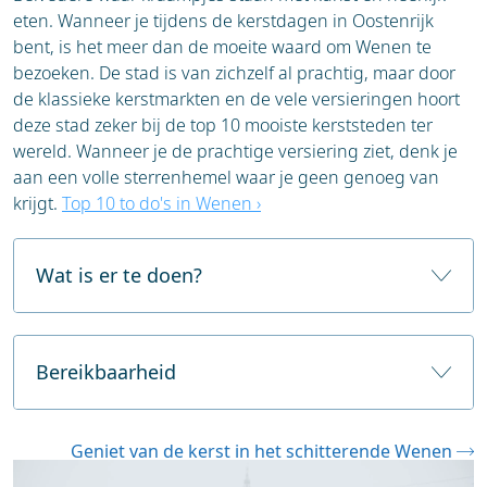
ook een reuzenrad dat je een adembenemend
eten. Wanneer je tijdens de kerstdagen in Oostenrijk
uitzicht geeft over de stad en de kerstmarkt.
bent, is het meer dan de moeite waard om Wenen te
Shoppen in de 'modestad':
Kopenhagen is
bezoeken. De stad is van zichzelf al prachtig, maar door
een van de meest fietsvriendelijke steden ter
de klassieke kerstmarkten en de vele versieringen hoort
wereld. Je kunt op elke hoek een fiets huren
deze stad zeker bij de top 10 mooiste kerststeden ter
om de stad te verkennen. Daarnaast heeft de
wereld. Wanneer je de prachtige versiering ziet, denk je
stad een uitstekend en betrouwbaar
aan een volle sterrenhemel waar je geen genoeg van
openbaar vervoersnetwerk met metro's,
krijgt.
Top 10 to do's in Wenen ›
treinen en bussen.
Bourgondische gezelligheid:
De Antwerpse
cafés en restaurants staan bekend om hun
Wat is er te doen?
gezellige sfeer. Ga schuilen voor de kou en
geniet van een Belgisch biertje, een portie
Wenen, de majestueuze hoofdstad van Oostenrijk,
verse frieten of een heerlijke stoofpot.
verandert in de winter in een sprookjesachtige
Bereikbaarheid
Culturele hoogtepunten:
Bezoek de Onze-
keizerlijke stad. De elegante architectuur, de
Lieve-Vrouwekathedraal, waar je werken van
klassieke muziek en de rijke cultuur creëren een
de beroemde schilder Rubens kunt
Wenen is een belangrijk knooppunt in Midden-
onvergetelijke sfeer, vooral tijdens de feestdagen.
Geniet van de kerst in het schitterende Wenen
bewonderen.
Europa en is zeer goed bereikbaar.
Wenen is de perfecte bestemming voor liefhebbers