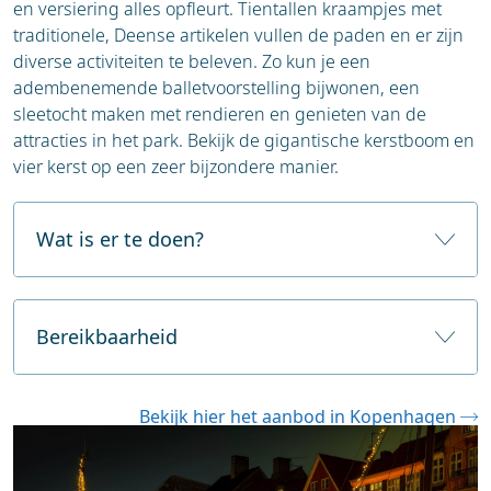
goulash.
en versiering alles opfleurt. Tientallen kraampjes met
traditionele, Deense artikelen vullen de paden en er zijn
diverse activiteiten te beleven. Zo kun je een
adembenemende balletvoorstelling bijwonen, een
sleetocht maken met rendieren en genieten van de
attracties in het park. Bekijk de gigantische kerstboom en
vier kerst op een zeer bijzondere manier.
Wat is er te doen?
Kopenhagen combineert traditie met design en
gastronomie. Het is een heerlijke bestemming voor
Bereikbaarheid
een sfeervol weekend weg in de winter, met volop
kerstmarkten, lichtfestivals en gezellige cafés.
Kopenhagen is goed bereikbaar en de stad zelf is
Naast kraampjes en eten biedt Kopenhagen volop
Bekijk hier het aanbod in Kopenhagen
compact, waardoor je je makkelijk kunt
vermaak en beleving. Tivoli Gardens alleen al is een
verplaatsen.
attractie op zich met zijn betoverende decor, shows
en attracties in kerstsfeer.