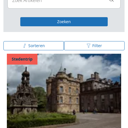
Zoeken
Sorteren
Filter
Publicatiedatum (nieuw - oud)
Stedentrip
Publicatiedatum (oud - nieuw)
A tot Z
Z tot A