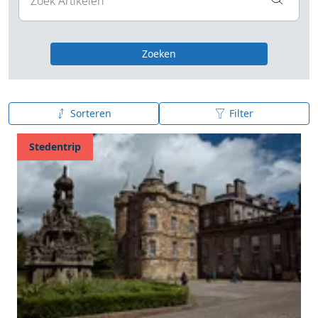
Zoeken
Sorteren
Filter
Publicatiedatum (nieuw - oud)
Stedentrip
Publicatiedatum (oud - nieuw)
A tot Z
Z tot A