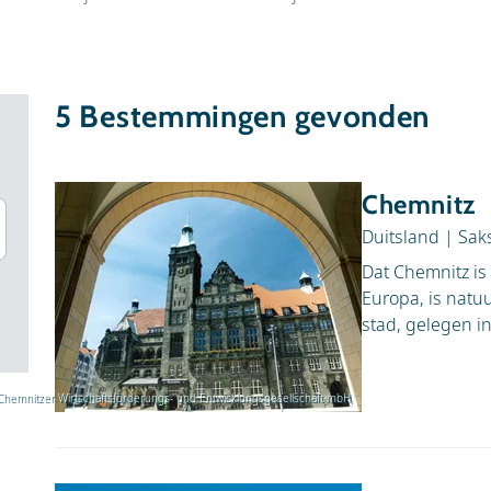
5
Bestemmingen gevonden
Chemnitz
Duitsland
|
Sak
Dat Chemnitz is
Europa, is natuu
stad, gelegen in
Chemnitzer Wirtschaftsförderungs- und Entwicklungsgesellschaft mbH