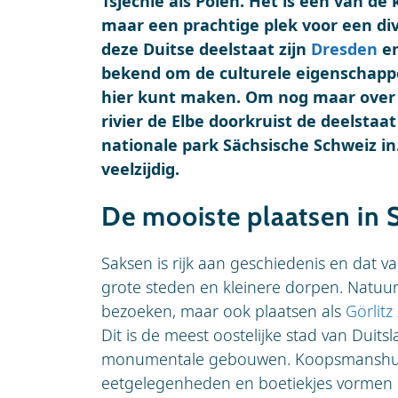
Tsjechië als Polen. Het is een van de
maar een prachtige plek voor een di
deze Duitse deelstaat zijn
Dresden
e
bekend om de culturele eigenschappe
hier kunt maken. Om nog maar over d
rivier de Elbe doorkruist de deelstaa
nationale park Sächsische Schweiz in
veelzijdig.
De mooiste plaatsen in 
Saksen is rijk aan geschiedenis en dat va
grote steden en kleinere dorpen. Natuurl
bezoeken, maar ook plaatsen als
Görlitz
Dit is de meest oostelijke stad van Duitsl
monumentale gebouwen. Koopsmanshuizen
eetgelegenheden en boetiekjes vormen h