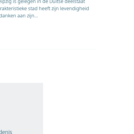
eipzig is gelegen in de Duitse deelstaat
akteristieke stad heeft zijn levendigheid
danken aan zijn...
denis