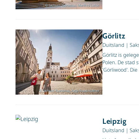
© Sachsen Tourismus, Manfred Lohse
Görlitz
Duitsland
|
Sak
Görlitz is geleg
Polen. De stad 
'Görliwood'. Die
© Sachsen Tourismus, Katja Fouad-Vollmer
Leipzig
Duitsland
|
Sak