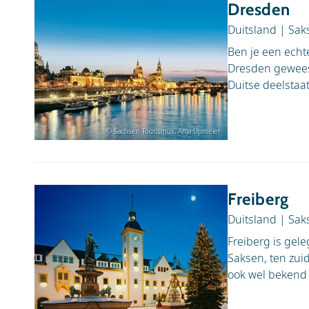
Dresden
Duitsland
|
Sak
Ben je een echt
Dresden geweest
Duitse deelstaat
© Sachsen Tourismus, Anja Upmeier
Freiberg
Duitsland
|
Sak
Freiberg is gele
Saksen, ten zui
ook wel bekend al