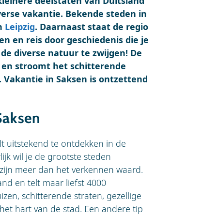
 kleinere deelstaten van Duitsland
verse vakantie. Bekende steden in
n
Leipzig
. Daarnaast staat de regio
n en reis door geschiedenis die je
e diverse natuur te zwijgen! De
t en stroomt het schitterende
. Vakantie in Saksen is ontzettend
Saksen
lt uitstekend te ontdekken in de
ijk wil je de grootste steden
zijn meer dan het verkennen waard.
and en telt maar liefst 4000
, schitterende straten, gezellige
et hart van de stad. Een andere tip