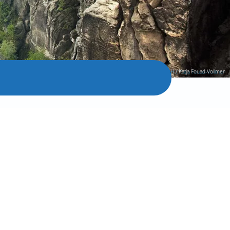
© TMGS Tourismus Marketing Gesellschaft Sachsen mbH / Katja Fouad-Vollmer