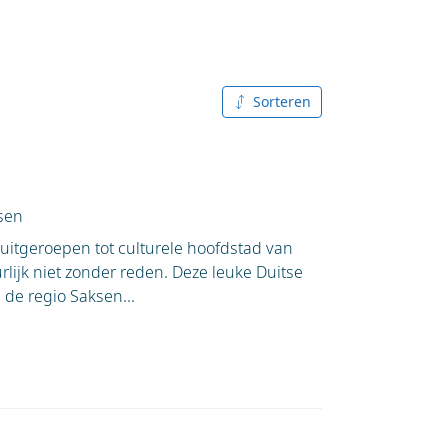
Sorteren
A tot Z
Z tot A
sen
 uitgeroepen tot culturele hoofdstad van
rlijk niet zonder reden. Deze leuke Duitse
 de regio Saksen...