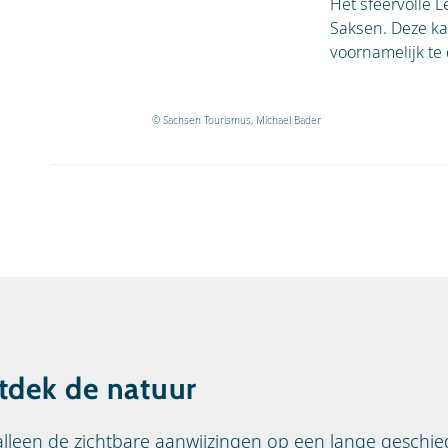
Het sfeervolle L
Saksen. Deze kar
voornamelijk te 
© Sachsen Tourismus, Michael Bader
tdek de natuur
alleen de zichtbare aanwijzingen op een lange geschie