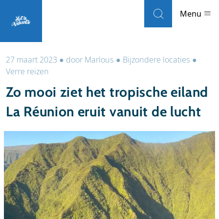
Skip to navigation
Skip to main content
Menu
27 maart 2023
●
door
Marlous
●
Bijzondere locaties
●
Landen
Verre reizen
Zo mooi ziet het tropische eiland
Weblogs
La Réunion eruit vanuit de lucht
Accommodaties
Local guides
Wat wil je doen?
Populaire eilanden
Reisinformatie