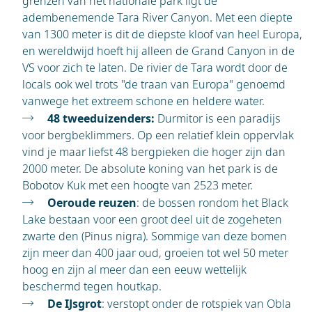
grenzen van het nationale park ligt de
adembenemende Tara River Canyon. Met een diepte
van 1300 meter is dit de diepste kloof van heel Europa,
en wereldwijd hoeft hij alleen de Grand Canyon in de
VS voor zich te laten. De rivier de Tara wordt door de
locals ook wel trots "de traan van Europa" genoemd
vanwege het extreem schone en heldere water.
48 tweeduizenders:
Durmitor is een paradijs
voor bergbeklimmers. Op een relatief klein oppervlak
vind je maar liefst 48 bergpieken die hoger zijn dan
2000 meter. De absolute koning van het park is de
Bobotov Kuk met een hoogte van 2523 meter.
Oeroude reuzen
: de bossen rondom het Black
Lake bestaan voor een groot deel uit de zogeheten
zwarte den (Pinus nigra). Sommige van deze bomen
zijn meer dan 400 jaar oud, groeien tot wel 50 meter
hoog en zijn al meer dan een eeuw wettelijk
beschermd tegen houtkap.
De IJsgrot
: verstopt onder de rotspiek van Obla