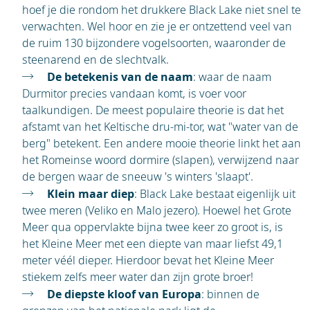
hoef je die rondom het drukkere Black Lake niet snel te
verwachten. Wel hoor en zie je er ontzettend veel van
de ruim 130 bijzondere vogelsoorten, waaronder de
steenarend en de slechtvalk.
De betekenis van de naam
: waar de naam
Durmitor precies vandaan komt, is voer voor
taalkundigen. De meest populaire theorie is dat het
afstamt van het Keltische dru-mi-tor, wat "water van de
berg" betekent. Een andere mooie theorie linkt het aan
het Romeinse woord dormire (slapen), verwijzend naar
de bergen waar de sneeuw 's winters 'slaapt'.
Klein maar diep
: Black Lake bestaat eigenlijk uit
twee meren (Veliko en Malo jezero). Hoewel het Grote
Meer qua oppervlakte bijna twee keer zo groot is, is
het Kleine Meer met een diepte van maar liefst 49,1
meter véél dieper. Hierdoor bevat het Kleine Meer
stiekem zelfs meer water dan zijn grote broer!
De diepste kloof van Europa
: binnen de