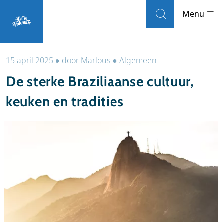
Skip to navigation
Skip to main content
Menu
15 april 2025
●
door
Marlous
●
Algemeen
Landen
De sterke Braziliaanse cultuur,
Weblogs
keuken en tradities
Accommodaties
Local guides
Wat wil je doen?
Populaire eilanden
Reisinformatie