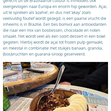
gerecht uit de Braziliaanse cultuur is inmiddels ook
overgevlogen naar Europa en enorm hip geworden. Açai,
uit te spreken als ‘azahie’, en dus niet ‘akay’ zoals
veelvuldig foutief wordt gezegd, is een paarse vrucht die
inheems is in Brazilië. Een bes bomvol aan antioxidanten
die naar een mix van bosbessen, chocolade en noten
smaakt. Het wordt veel als een soort dessert in een bowl
gegeten. Hierbij wordt de açai tot frozen pulp gemaakt,
en meestal in combinatie met stukjes banaan, granola,
(bos)vruchten en guaraná-siroop geserveerd.