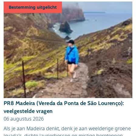
Bestemming uitgelicht
Publicatiedatum (oud - nieuw)
A tot Z
Z tot A
PR8 Madeira (Vereda da Ponta de São Lourenço):
veelgestelde vragen
06 augustus 2026
Als je aan Madeira denkt, denk je aan weelderige groene
levada's, dichte laurierbossen en mistige bergtoppen.