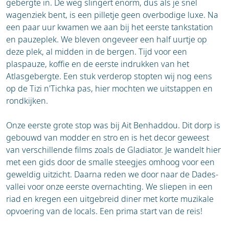
gebergte in. De weg slingert enorm, dus als je snel
wagenziek bent, is een pilletje geen overbodige luxe. Na
een paar uur kwamen we aan bij het eerste tankstation
en pauzeplek. We bleven ongeveer een half uurtje op
deze plek, al midden in de bergen. Tijd voor een
plaspauze, koffie en de eerste indrukken van het
Atlasgebergte. Een stuk verderop stopten wij nog eens
op de Tizi n'Tichka pas, hier mochten we uitstappen en
rondkijken.
Onze eerste grote stop was bij Ait Benhaddou. Dit dorp is
gebouwd van modder en stro en is het decor geweest
van verschillende films zoals de Gladiator. Je wandelt hier
met een gids door de smalle steegjes omhoog voor een
geweldig uitzicht. Daarna reden we door naar de Dades-
vallei voor onze eerste overnachting. We sliepen in een
riad en kregen een uitgebreid diner met korte muzikale
opvoering van de locals. Een prima start van de reis!