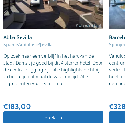
© tui-stedentrips.nl
Abba Sevilla
Barceló
Spanje
Andalusië
Sevilla
Spanje
A
Op zoek naar een verblijf in het hart van de
Vanuit di
stad? Dan zit je goed bij dit 4 sterrenhotel. Door
centrum,
de centrale ligging zijn alle highlights dichtbij,
vertrekt.
zo benut je optimaal de vakantietijd. Alle
heeft mo
ingrediënten voor een fanta...
een heerli
€183,00
€328
Boek nu