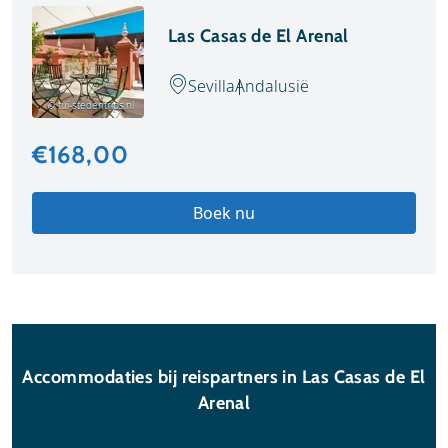
Las Casas de El Arenal
Sevilla
Andalusië
© tui-stedentrips.nl
€168,00
Boek nu
Accommodaties bij reispartners in Las Casas de El
Arenal