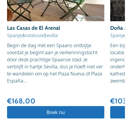
© tui-stedentrips.nl
Las Casas de El Arenal
Doña Ma
Spanje
Andalusië
Sevilla
Spanje
An
Begin de dag met een Spaans ontbijtje
Een bijzo
voordat je begint aan je verkenningstocht
locatie. D
door deze prachtige Spaanse stad. Je
ingerichte
verblijft in hartje Sevilla, dus je hoeft niet ver
onderhoud
te wandelen om op het Plaza Nueva of Plaza
kathedraa
España...
zwembad o
€168,00
€103,
Boek nu