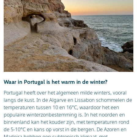
Waar in Portugal is het warm in de winter?
Portugal heeft over het algemeen milde winters, vooral
langs de kust. In de Algarve en Lissabon schommelen de
temperaturen tussen 10 en 16°C, waardoor het een
populaire winterzonbestemming is. In het noorden en
binnenland kan het kouder zijn, met temperaturen rond
de 5-10°C en kans op vorst in de bergen. De Azoren en
Madeira hebben een subtropisch klimaat, met