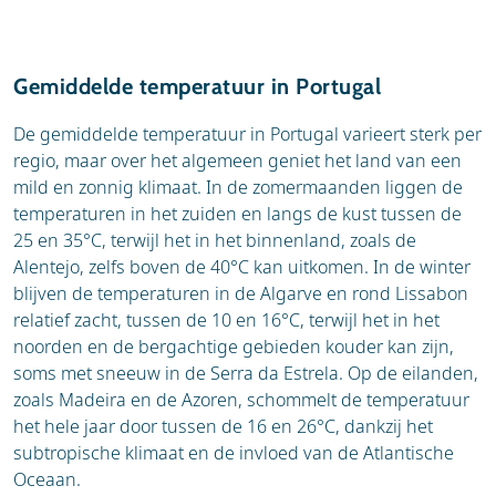
een
subtropisch klimaat
met zachte
temperaturen en regelmatige neerslag. Madeira
staat bekend als het “eiland van de eeuwige lente”,
Gemiddelde temperatuur in Portugal
met temperaturen die het hele jaar door
schommelen tussen de 16 en 26°C. De invloed van
De gemiddelde temperatuur in Portugal varieert sterk per
de Atlantische Oceaan zorgt ervoor dat het nooit
regio, maar over het algemeen geniet het land van een
extreem heet of koud wordt, waardoor het eiland
mild en zonnig klimaat. In de zomermaanden liggen de
een perfecte bestemming is voor wandelingen en
temperaturen in het zuiden en langs de kust tussen de
natuurvakanties. De Azoren, gelegen in het midden
25 en 35°C, terwijl het in het binnenland, zoals de
van de Atlantische Oceaan, hebben een iets
Alentejo, zelfs boven de 40°C kan uitkomen. In de winter
wisselvalliger klimaat met meer regen en wind. De
blijven de temperaturen in de Algarve en rond Lissabon
temperaturen zijn hier gematigder, met zomers
relatief zacht, tussen de 10 en 16°C, terwijl het in het
rond de 22-26°C en winters rond de 14-18°C. Door
noorden en de bergachtige gebieden kouder kan zijn,
de oceaaninvloed kunnen er snel
soms met sneeuw in de Serra da Estrela. Op de eilanden,
weersveranderingen optreden, maar dat draagt bij
zoals Madeira en de Azoren, schommelt de temperatuur
aan de weelderige natuur en spectaculaire
het hele jaar door tussen de 16 en 26°C, dankzij het
landschappen van de eilanden.
subtropische klimaat en de invloed van de Atlantische
Oceaan.