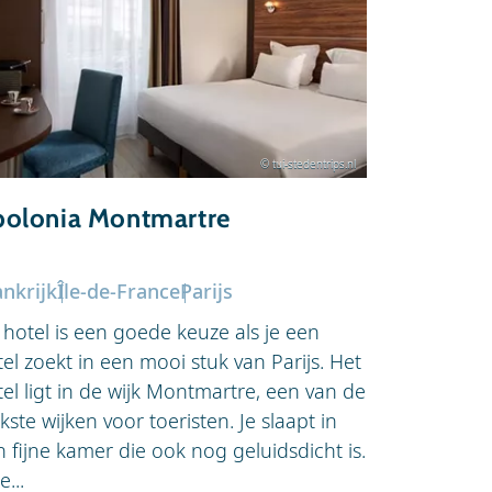
© tui-stedentrips.nl
olonia Montmartre
Best Wes
Arthur 
ankrijk
Île-de-France
Parijs
Frankrijk
Î
 hotel is een goede keuze als je een
De Parijzen
el zoekt in een mooi stuk van Parijs. Het
steeds mee
el ligt in de wijk Montmartre, een van de
arrondisse
kste wijken voor toeristen. Je slaapt in
Western Hôt
 fijne kamer die ook nog geluidsdicht is.
ligt midden
...
daar helemaa