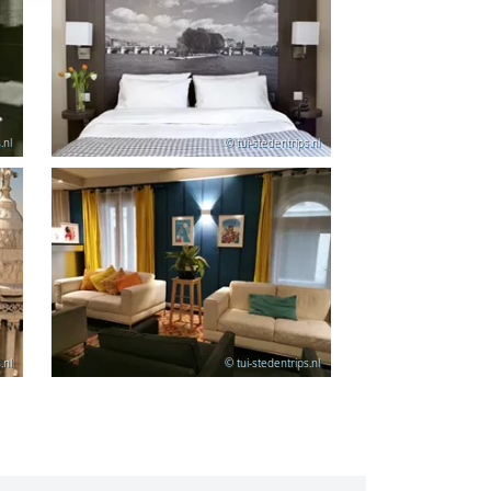
.nl
© tui-stedentrips.nl
.nl
© tui-stedentrips.nl