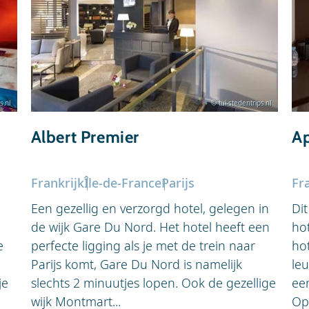
s.nl
© tui-stedentrips.nl
Albert Premier
Ap
Frankrijk
Île-de-France
Parijs
Fr
Een gezellig en verzorgd hotel, gelegen in
Dit
de wijk Gare Du Nord. Het hotel heeft een
hot
e
perfecte ligging als je met de trein naar
hot
Parijs komt, Gare Du Nord is namelijk
leu
je
slechts 2 minuutjes lopen. Ook de gezellige
een
wijk Montmart...
Ope