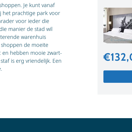
t shoppen. Je kunt vanaf
j het prachtige park voor
nrader voor ieder die
ie manier de stad wil
hitterende warenhuis
© tui-stedentrip
ilt shoppen de moeite
sic en hebben mooie zwart-
€132
taf is erg vriendelijk. Een
.