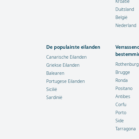
Kroatië
Duitsland
België
Nederland
De populairste eilanden
Verrassen
bestemmi
Canarische Eilanden
Rothenburg
Griekse Eilanden
Brugge
Balearen
Ronda
Portugese Eilanden
Positano
Sicilië
Antibes
Sardinië
Corfu
Porto
Side
Tarragona