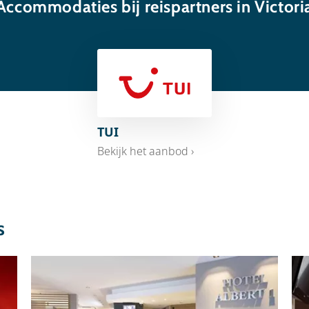
Accommodaties bij reispartners in Victori
TUI
Bekijk het aanbod ›
s