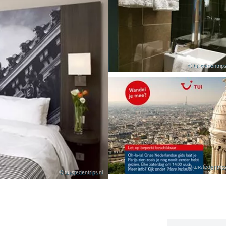
© tui-stedentrips
© tui-stedentrips
© tui-stedentrips.nl