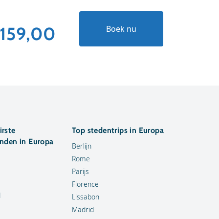
159,00
€284
Boek nu
irste
Top stedentrips in Europa
anden in Europa
Berlijn
Rome
Parijs
Florence
d
Lissabon
Madrid