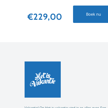
€229,00
Boek nu
Vakantie! Op Het is vakantie vind je er alles over. Een