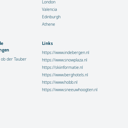
London
Valencia
Edinburgh
Athene
de
Links
ngen
https://www.indebergen.nl
 ob der Tauber
https://www.snowplaza.nl
https://skiinformatie.nl
https://www.berghotels.nl
https://www.hobb.nl
https://www.sneeuwhoogten.nl