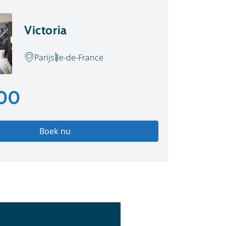
Victoria
Parijs
Île-de-France
s.nl
,00
Boek nu