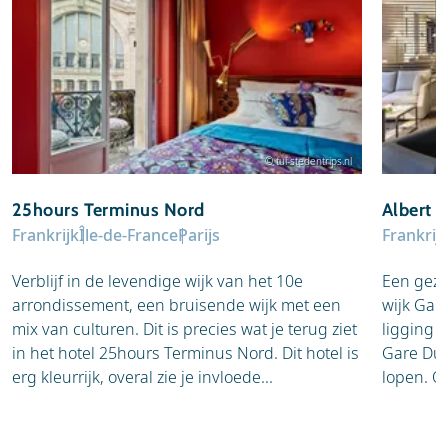
© tui-stedentrips.nl
25hours Terminus Nord
Albert 
Frankrijk
Île-de-France
Parijs
Frankrij
Verblijf in de levendige wijk van het 10e
Een geze
arrondissement, een bruisende wijk met een
wijk Gar
mix van culturen. Dit is precies wat je terug ziet
ligging a
in het hotel 25hours Terminus Nord. Dit hotel is
Gare Du 
erg kleurrijk, overal zie je invloede...
lopen. Oo