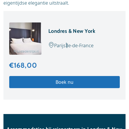
eigentijdse elegantie uitstraalt.
Londres & New York
Parijs
Île-de-France
© tui-stedentrips.nl
€168,00
Boek nu