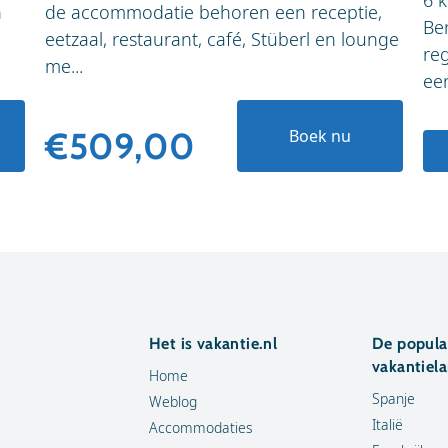
6 
n
de accommodatie behoren een receptie,
Be
eetzaal, restaurant, café, Stüberl en lounge
reg
me...
een
€509,00
Boek nu
Het is vakantie.nl
De popula
vakantiel
Home
Spanje
Weblog
Italië
Accommodaties