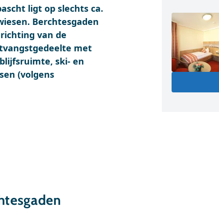
scht ligt op slechts ca.
wiesen. Berchtesgaden
nrichting van de
ntvangstgedeelte met
rblijfsruimte, ski- en
sen (volgens
chtesgaden