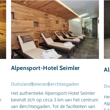
© snowtrex.nl
Alpensport-Hotel Seimler
Al
Duitsland
Beieren
Berchtesgaden
Du
Het authentieke Alpensport-Hotel Seimler
He
m
bevindt zich op circa 3 km van het centrum
Al
van Berchtesgaden. Tot de faciliteiten van