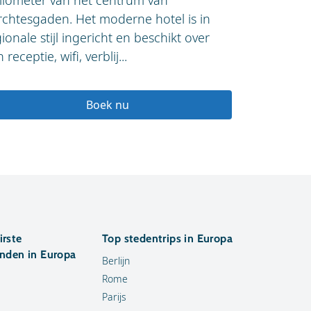
kilometer van het centrum van
centrum va
rchtesgaden. Het moderne hotel is in
faciliteite
ionale stijl ingericht en beschikt over
Wi-Fi, skik
 receptie, wifi, verblij...
Bovendien b
Boek nu
irste
Top stedentrips in Europa
anden in Europa
Berlijn
Rome
Parijs