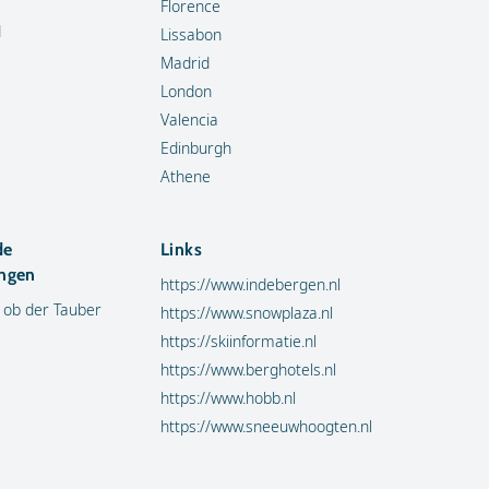
Florence
d
Lissabon
Madrid
London
Valencia
Edinburgh
Athene
de
Links
ngen
https://www.indebergen.nl
 ob der Tauber
https://www.snowplaza.nl
https://skiinformatie.nl
https://www.berghotels.nl
https://www.hobb.nl
https://www.sneeuwhoogten.nl