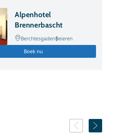
Alpenhotel
Brennerbascht
Berchtesgaden
Beieren
Boek nu