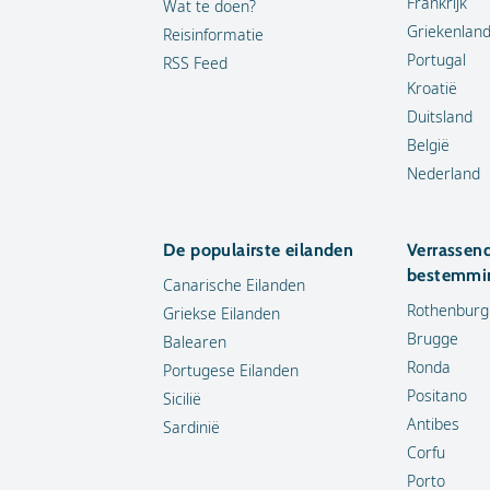
Frankrijk
Wat te doen?
Griekenlan
Reisinformatie
Portugal
RSS Feed
Kroatië
Duitsland
België
Nederland
De populairste eilanden
Verrassen
bestemmi
Canarische Eilanden
Rothenburg
Griekse Eilanden
Brugge
Balearen
Ronda
Portugese Eilanden
Positano
Sicilië
Antibes
Sardinië
Corfu
Porto