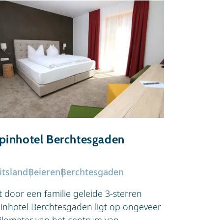
pinhotel Berchtesgaden
Hotel Bi
itsland
Beieren
Berchtesgaden
Duitsland
B
t door een familie geleide 3-sterren
Het authent
pinhotel Berchtesgaden ligt op ongeveer
wijk Wemhol