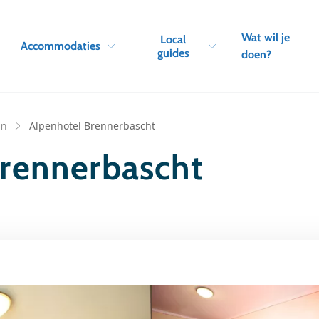
Skip to navigation
Skip to main content
Wat wil je
Local
Accommodaties
guides
doen?
en
Alpenhotel Brennerbascht
rennerbascht