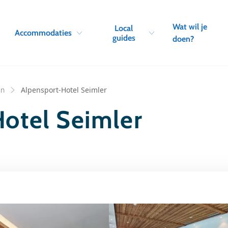
Skip to navigation
Skip to main content
Wat wil je
Local
Accommodaties
guides
doen?
en
Alpensport-Hotel Seimler
otel Seimler