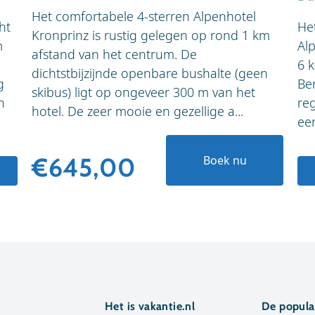
Het comfortabele 4-sterren Alpenhotel
ht
He
Kronprinz is rustig gelegen op rond 1 km
m
Al
afstand van het centrum. De
6 
dichtstbijzijnde openbare bushalte (geen
g
Be
skibus) ligt op ongeveer 300 m van het
n
reg
hotel. De zeer mooie en gezellige a...
een
€645,00
Boek nu
Het is vakantie.nl
De popula