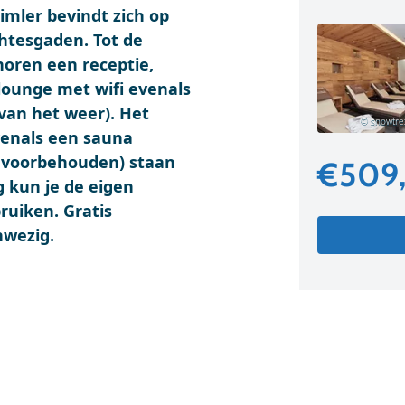
imler bevindt zich op
htesgaden. Tot de
horen een receptie,
 lounge met wifi evenals
 van het weer). Het
© snowtrex
venals een sauna
en voorbehouden) staan
€509
g kun je de eigen
uiken. Gratis
nwezig.