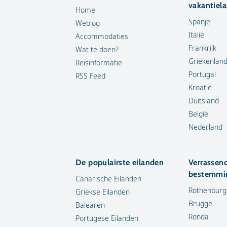
vakantiel
Home
Spanje
Weblog
Italië
Accommodaties
Frankrijk
Wat te doen?
Griekenlan
Reisinformatie
Portugal
RSS Feed
Kroatië
Duitsland
België
Nederland
De populairste eilanden
Verrassen
bestemmi
Canarische Eilanden
Rothenburg
Griekse Eilanden
Brugge
Balearen
Ronda
Portugese Eilanden