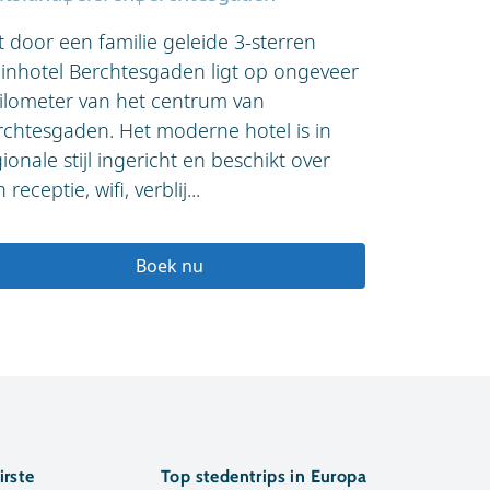
t door een familie geleide 3-sterren
Het authent
pinhotel Berchtesgaden ligt op ongeveer
wijk Wemhol
kilometer van het centrum van
centrum va
rchtesgaden. Het moderne hotel is in
faciliteite
ionale stijl ingericht en beschikt over
Wi-Fi, skik
 receptie, wifi, verblij...
Bovendien b
Boek nu
irste
Top stedentrips in Europa