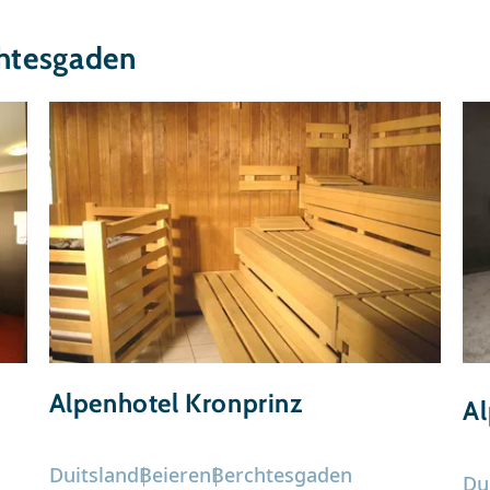
chtesgaden
Alpenhotel Kronprinz
Al
Duitsland
Beieren
Berchtesgaden
Du