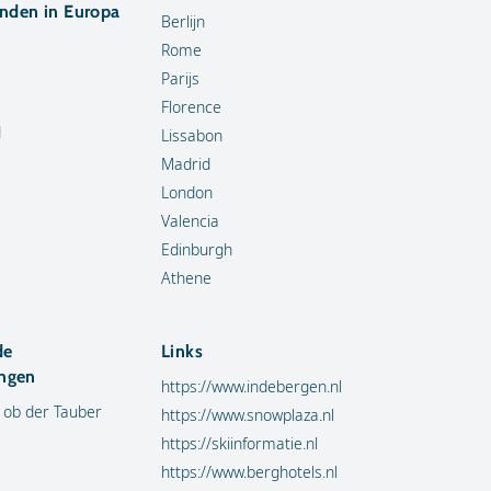
anden in Europa
Berlijn
Rome
Parijs
Florence
d
Lissabon
Madrid
London
Valencia
Edinburgh
Athene
de
Links
ngen
https://www.indebergen.nl
 ob der Tauber
https://www.snowplaza.nl
https://skiinformatie.nl
https://www.berghotels.nl