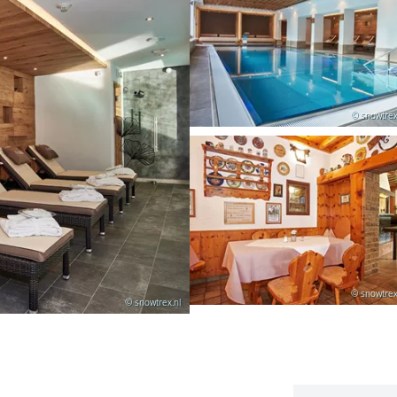
© snowtrex
© snowtrex
© snowtrex.nl