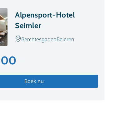
Alpensport-Hotel
Seimler
Berchtesgaden
Beieren
.nl
,00
Boek nu