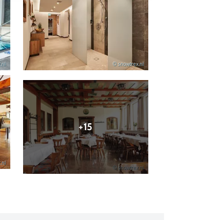
.nl
© snowtrex.nl
+15
.nl
© snowtrex.nl