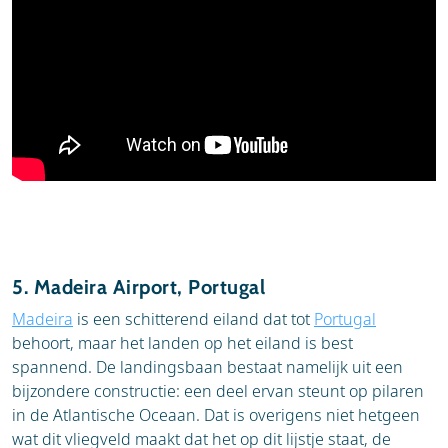
maar het uitzicht tijdens de aanpak op deze
strategisch gelegen plek is spectaculair en maakt
de reis des te gedenkwaardiger.
5. Madeira Airport, Portugal
Madeira
is een schitterend eiland dat tot
Portugal
behoort, maar het landen op het eiland is best
spannend. De landingsbaan bestaat namelijk uit een
bijzondere constructie: een deel ervan steunt op pilaren
in de Atlantische Oceaan. Dat is overigens niet hetgeen
wat dit vliegveld maakt dat het op dit lijstje staat, de