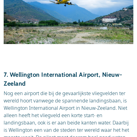
gerust zijn dat alleen hoog opgeleide piloten de
wereld, met adembenemende uitzichten op de
vluchten uitvoeren. De beperkingen qua
besneeuwde bergtoppen en traditionele kloosters
vliegomstandigheden betekenen wel dat reizigers
die aan de rotswanden kleven. Het vliegveld
rekening moeten houden met mogelijke
fungeert als de primaire toegangspoort tot dit
vertragingen of annuleringen bij slecht weer. Het is
afgelegen en mystieke koninkrijk, wat de
raadzaam om enige flexibiliteit in de reisplanning in
strategische en symbolische waarde benadrukt.
© Unsplash, Vineet Singh
te bouwen. De aankomst in Paro voelt als een
bijzondere entree in een land dat bekend staat om
zijn focus op Bruto Nationaal Geluk, en de vlucht
zelf is een voorproefje van de unieke ervaringen die
Bhutan te bieden heeft.
7. Wellington International Airport, Nieuw-
Zeeland
Nog een airport die bij de gevaarlijkste vliegvelden ter
wereld hoort vanwege de spannende landingsbaan, is
Wellington International Airport in Nieuw-Zeeland. Niet
alleen heeft het vliegveld een korte start- en
landingsbaan, ook is er aan beide kanten water. Daarbij
is Wellington een van de steden ter wereld waar het het