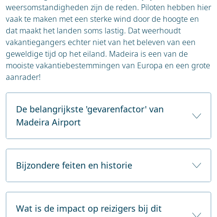
weersomstandigheden zijn de reden. Piloten hebben hier
vaak te maken met een sterke wind door de hoogte en
dat maakt het landen soms lastig. Dat weerhoudt
vakantiegangers echter niet van het beleven van een
geweldige tijd op het eiland. Madeira is een van de
mooiste vakantiebestemmingen van Europa en een grote
aanrader!
De belangrijkste 'gevarenfactor' van
Madeira Airport
Madeira Airport, ook wel Funchal Airport genoemd,
staat op de lijst van gevaarlijke vliegvelden
Bijzondere feiten en historie
vanwege de uitdagende weersomstandigheden,
met name de sterke en onvoorspelbare winden.
Madeira Airport werd oorspronkelijk geopend in
Door de ligging van het eiland in de Atlantische
1964 met een relatief korte landingsbaan, wat
Wat is de impact op reizigers bij dit
Oceaan en de nabijheid van steile bergen, kunnen