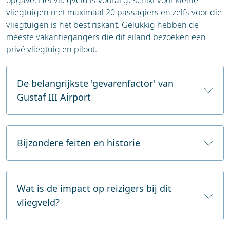
avontuurlijke reis naar dit indrukwekkende
vliegtuigen met maximaal 20 passagiers en zelfs voor die
arctische landschap.
vliegtuigen is het best riskant. Gelukkig hebben de
meeste vakantiegangers die dit eiland bezoeken een
privé vliegtuig en piloot.
De belangrijkste 'gevarenfactor' van
Gustaf III Airport
Gustaf III Airport op het Franse eiland Saint
Barthélemy (St. Barth) is berucht om zijn extreem
Bijzondere feiten en historie
korte landingsbaan en de uitdagende geografische
ligging. De baan is slechts 640 meter lang en ligt
Het vliegveld is vernoemd naar koning Gustav III
ingeklemd tussen een steile heuvelrug aan de ene
van Zweden, die Saint Barthélemy in de 18e eeuw
Wat is de impact op reizigers bij dit
kant en het turquoise water van de Caribische Zee
bezat. Het is voornamelijk gericht op het luxe
vliegveld?
aan de andere kant. Piloten die hier landen, moeten
toerisme en ontvangt voornamelijk kleine
een scherpe daling uitvoeren over een heuvel,
propellervliegtuigen en privéjets met maximaal
waarbij ze vaak rakelings over een rotonde en een