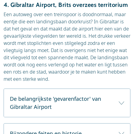
4. Gibraltar Airport, Brits overzees territorium
Een autoweg over een treinspoor is doodnormaal, maar
eentje die een landingsbaan doorkruist? In Gibraltar is
dat het geval en dat maakt dat de airport hier een van de
gevaarlijkste vliegvelden ter wereld is. Het drukke verkeer
wordt met stoplichten even stilgelegd zodra er een
vliegtuig langs moet. Dat is overigens niet het enige wat
dit vliegveld tot een spannende maakt. De landingsbaan
wordt ook nog eens verlengd op het water en ligt tussen
een rots en de stad, waardoor je te maken kunt hebben
met een sterke wind.
De belangrijkste 'gevarenfactor' van
Gibraltar Airport
De voornaamste 'gevarenfactor' van Gibraltar
Airport is de unieke kruising van de start- en
Bijzondere feiten en historie