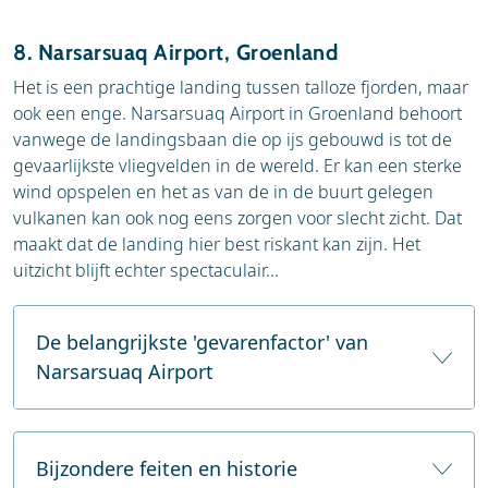
8. Narsarsuaq Airport, Groenland
Het is een prachtige landing tussen talloze fjorden, maar
ook een enge. Narsarsuaq Airport in Groenland behoort
vanwege de landingsbaan die op ijs gebouwd is tot de
gevaarlijkste vliegvelden in de wereld. Er kan een sterke
wind opspelen en het as van de in de buurt gelegen
vulkanen kan ook nog eens zorgen voor slecht zicht. Dat
maakt dat de landing hier best riskant kan zijn. Het
uitzicht blijft echter spectaculair...
De belangrijkste 'gevarenfactor' van
Narsarsuaq Airport
Narsarsuaq Airport in Groenland wordt als
gevaarlijk beschouwd vanwege de afgelegen
Bijzondere feiten en historie