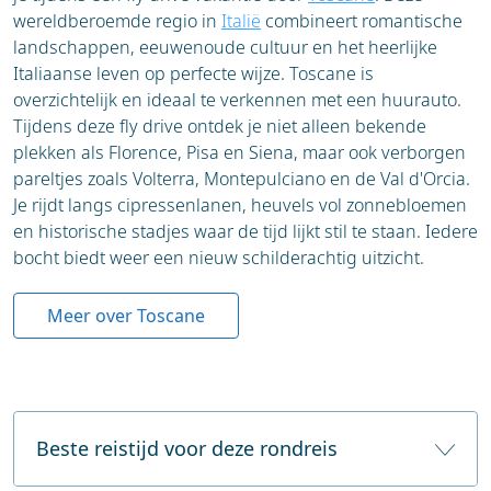
fantastisch uitzicht over de lagunes.
wereldberoemde regio in
Italië
combineert romantische
landschappen, eeuwenoude cultuur en het heerlijke
Dag 3: Olhão en Ria Formosa Natuurpark
Italiaanse leven op perfecte wijze. Toscane is
overzichtelijk en ideaal te verkennen met een huurauto.
Tijdens deze fly drive ontdek je niet alleen bekende
Vandaag verken je de authentieke vissersstad
plekken als Florence, Pisa en Siena, maar ook verborgen
Olhão en het adembenemende natuurpark Ria
pareltjes zoals Volterra, Montepulciano en de Val d'Orcia.
Formosa.
Je rijdt langs cipressenlanen, heuvels vol zonnebloemen
en historische stadjes waar de tijd lijkt stil te staan. Iedere
Highlight: Maak een boottocht door het
bocht biedt weer een nieuw schilderachtig uitzicht.
natuurgebied met zijn eilanden, zandbanken en
flamingo’s. Perfect voor natuurliefhebbers en
Meer over Toscane
rustzoekers.
Dag 4: Loulé – Silves – richting Lagos
Rijd via het levendige marktstadje Loulé naar het
Beste reistijd voor deze rondreis
historische Silves.