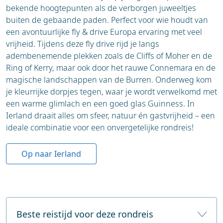
een avontuurlijke fly & drive Europa ervaring met veel
Spelen
Dag 4: Nafplio – Sparta – Mystras
vrijheid. Tijdens deze fly drive rijd je langs
Mani-schiereiland: Ruige bergen en
adembenemende plekken zoals de Cliffs of Moher en de
torendorpen
Rijd naar Sparta en de Byzantijnse ruïnestad
Ring of Kerry, maar ook door het rauwe Connemara en de
Pylos: Vestingstad en ongerepte stranden
Mystras.
magische landschappen van de Burren. Onderweg kom
Kalamata: Authentiek Grieks leven en mooie
je kleurrijke dorpjes tegen, waar je wordt verwelkomd met
stranden
een warme glimlach en een goed glas Guinness. In
Highlight: Dwaal door de eeuwenoude kerken en
Ierland draait alles om sfeer, natuur én gastvrijheid – een
ruïnes op de bergflank.
ideale combinatie voor een onvergetelijke rondreis!
Dag 5: Sparta – Kalamata – Mani-schiereiland
Op naar Ierland
Rijd langs Kalamata naar het ongerepte Mani-
schiereiland.
Highlight: Torendorpen, ruige kustlijnen en rustige
Beste reistijd voor deze rondreis
stranden.
De beste periode voor een fly drive vakantie Ierland