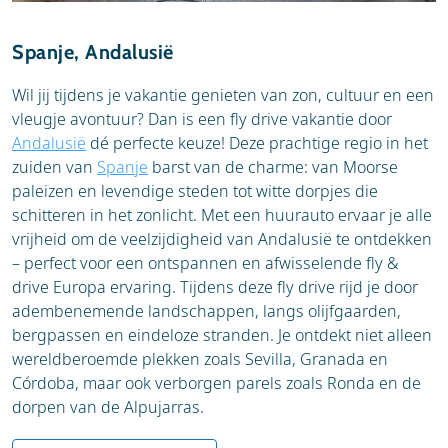
soms wat temperamentvol, zeker in de stad.
lever je de huurauto in en vlieg je weer terug naar
Nederland.
Dag 2: Pisa – Lucca – Florence
Spanje, Andalusië
Mooiste highlights tijdens je fly drive Toscane:
Wil jij tijdens je vakantie genieten van zon, cultuur en een
Vertrek naar het sfeervolle Lucca en wandel over
Florence – De bakermat van de Renaissance,
vleugje avontuur? Dan is een fly drive vakantie door
de stadsmuren. Daarna door naar Florence.
met toppers zoals de Duomo, de Ponte
Andalusië
dé perfecte keuze! Deze prachtige regio in het
Vecchio en wereldberoemde musea.
zuiden van
Spanje
barst van de charme: van Moorse
Highlight: Geniet van Lucca’s charmante straatjes
Pisa – Meer dan alleen de Scheve Toren,
paleizen en levendige steden tot witte dorpjes die
en ontdek ’s avonds het bruisende Florence.
ontdek ook de prachtige kathedraal en de
schitteren in het zonlicht. Met een huurauto ervaar je alle
doopkapel op het Piazza dei Miracoli.
vrijheid om de veelzijdigheid van Andalusië te ontdekken
Dag 3: Florence – cultuurdag
Lucca – Authentieke sfeer, historische
– perfect voor een ontspannen en afwisselende fly &
stadsmuren en gezellige pleinen waar je
drive Europa ervaring. Tijdens deze fly drive rijd je door
heerlijk kunt fietsen en flaneren.
Vandaag verken je Florence op je gemak.
adembenemende landschappen, langs olijfgaarden,
Siena – Middeleeuwse pracht en de
bergpassen en eindeloze stranden. Je ontdekt niet alleen
indrukwekkende schelpvormige Piazza del
wereldberoemde plekken zoals Sevilla, Granada en
Highlight: De Duomo, Ponte Vecchio en het Uffizi-
Campo, beroemd door de Palio paardenraces.
Córdoba, maar ook verborgen parels zoals Ronda en de
museum mogen niet ontbreken.
San Gimignano – Torenstad vol sfeer, perfect
dorpen van de Alpujarras.
om te dwalen door steegjes en beroemde
Dag 4: Florence – Chianti streek – Siena