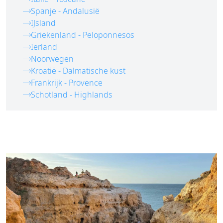
Spanje - Andalusië
IJsland
Griekenland - Peloponnesos
Ierland
Noorwegen
Kroatië - Dalmatische kust
Frankrijk - Provence
Schotland - Highlands