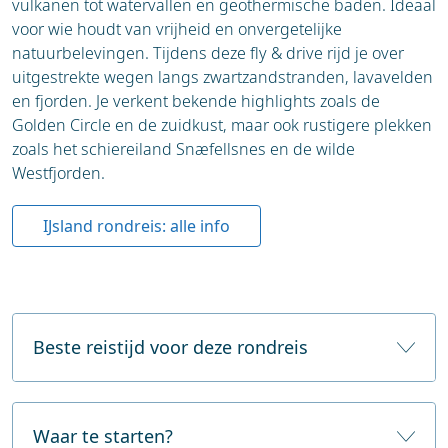
vulkanen tot watervallen en geothermische baden. Ideaal
zoals Grazalema en Zahara de la Sierra
voor wie houdt van vrijheid en onvergetelijke
Málaga: Moderne kunst, heerlijke stranden en
Highlight: Ontdek het Alcázar, de kathedraal en de
natuurbelevingen. Tijdens deze fly & drive rijd je over
gezellige oude stad
sfeervolle wijk Santa Cruz.
uitgestrekte wegen langs zwartzandstranden, lavavelden
Cádiz: Oude havenstad met Caribische sfeer
en fjorden. Je verkent bekende highlights zoals de
Sierra Nevada: Bergen, meren en
Dag 4: Sevilla – Córdoba
Golden Circle en de zuidkust, maar ook rustigere plekken
wandelroutes
zoals het schiereiland Snæfellsnes en de wilde
Alpujarras: Authentieke bergdorpen en
Vandaag reis je door naar Córdoba, een stad vol
Westfjorden.
prachtige uitzichten
Arabische invloeden.
Jerez de la Frontera: Sherry-proeverijen en
Andalusische paarden
IJsland rondreis: alle info
Highlight: De Mezquita is een absolute must-see.
Dag 5: Córdoba – Granada
Beste reistijd voor deze rondreis
Via olijfgaarden en glooiende landschappen naar
Granada.
De beste reistijd voor een fly drive vakantie IJsland
is van juni tot september. In deze periode zijn de
Waar te starten?
Highlight: Bezoek het majestueuze Alhambra en