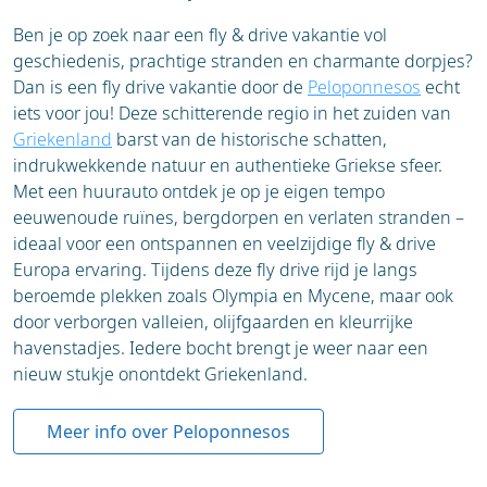
Golden Circle: Thingvellir, Gullfoss waterval en
Highlight: Thingvellir Nationaal Park, Geysir en de
Geysir gebied
Ben je op zoek naar een fly & drive vakantie vol
machtige Gullfoss waterval.
Zuidkust: Zwarte stranden bij Vík, Skógafoss
geschiedenis, prachtige stranden en charmante dorpjes?
en Seljalandsfoss watervallen
Dan is een fly drive vakantie door de
Peloponnesos
echt
Dag 3: Zuidkust – Vík
Jökulsárlón: IJsschotsenmeer en Diamond
iets voor jou! Deze schitterende regio in het zuiden van
Beach
Griekenland
barst van de historische schatten,
Snæfellsnes: Schitterende natuur, van fjorden
Rijd langs de spectaculaire zuidkust richting het
indrukwekkende natuur en authentieke Griekse sfeer.
tot vulkanen
dorpje Vík.
Met een huurauto ontdek je op je eigen tempo
Westfjorden: Ruige natuur en afgelegen
eeuwenoude ruïnes, bergdorpen en verlaten stranden –
dorpjes
ideaal voor een ontspannen en veelzijdige fly & drive
Highlight: Zwarte stranden, Seljalandsfoss en
Akureyri: Charmante noordelijke stad aan een
Europa ervaring. Tijdens deze fly drive rijd je langs
Skógafoss watervallen.
fjord
beroemde plekken zoals Olympia en Mycene, maar ook
Mývatn: Geothermisch gebied vol kraters en
door verborgen valleien, olijfgaarden en kleurrijke
Dag 4: Vík – Jökulsárlón
warmwaterbronnen
havenstadjes. Iedere bocht brengt je weer naar een
Vatnajökull Nationaal Park: Gletsjers,
nieuw stukje onontdekt Griekenland.
Verder langs de zuidkust naar de adembenemende
ijsvlaktes en watervallen
gletsjermeren.
Blue Lagoon: Ontspannende afsluiter in een
Meer info over Peloponnesos
geothermisch bad
Highlight: IJsschotsen bij Jökulsárlón en Diamond