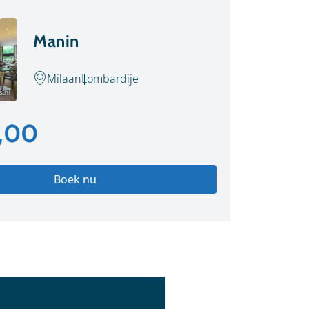
Manin
Milaan
Lombardije
s.nl
,00
Boek nu