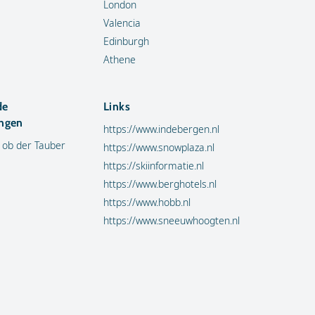
London
Valencia
Edinburgh
Athene
de
Links
ngen
https://www.indebergen.nl
 ob der Tauber
https://www.snowplaza.nl
https://skiinformatie.nl
https://www.berghotels.nl
https://www.hobb.nl
https://www.sneeuwhoogten.nl