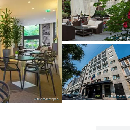
© tui-stedentrips
© tui-stedentrips
© tui-stedentrips.nl