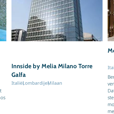
s.nl
© tui-stedentrips.nl
Me
Innside by Melia Milano Torre
Ita
Galfa
Be
Italië
Lombardije
Milaan
ver
t
Da
nos
st
mo
me