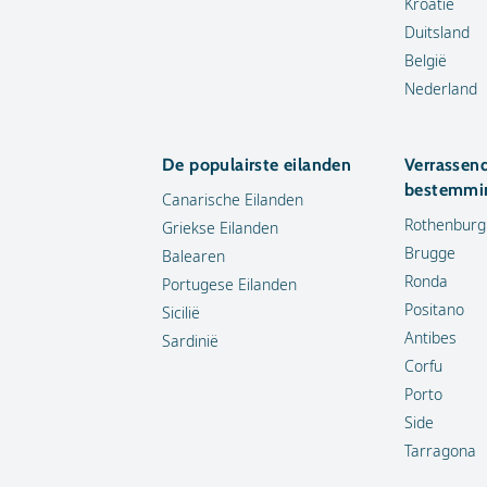
Kroatië
Duitsland
België
Nederland
De populairste eilanden
Verrassen
bestemmi
Canarische Eilanden
Rothenburg
Griekse Eilanden
Brugge
Balearen
Ronda
Portugese Eilanden
Positano
Sicilië
Antibes
Sardinië
Corfu
Porto
Side
Tarragona