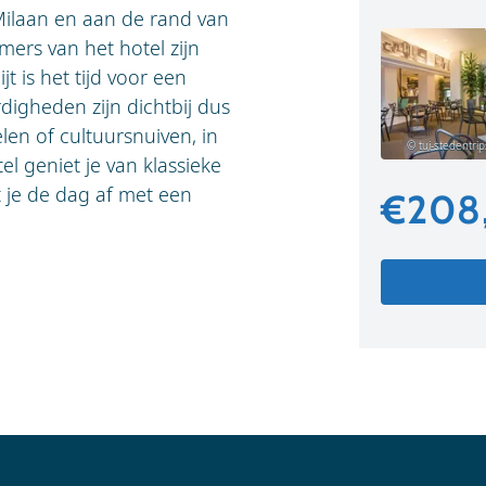
Milaan en aan de rand van
mers van het hotel zijn
t is het tijd voor een
igheden zijn dichtbij dus
elen of cultuursnuiven, in
© tui-stedentrip
el geniet je van klassieke
t je de dag af met een
€208