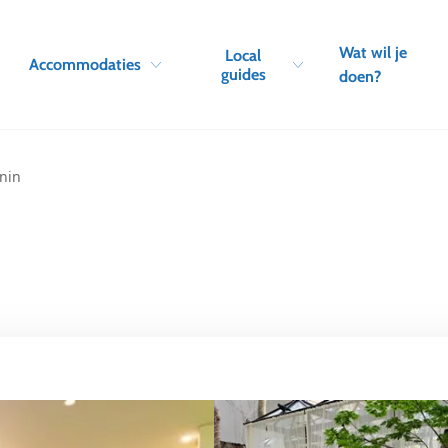
Skip to navigation
Skip to main content
Wat wil je
Local
Accommodaties
guides
doen?
nin