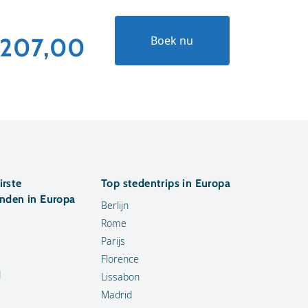
207,00
€315
Boek nu
irste
Top stedentrips in Europa
anden in Europa
Berlijn
Rome
Parijs
Florence
d
Lissabon
Madrid