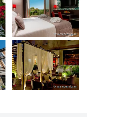
.nl
© tui-stedentrips.nl
.nl
© tui-stedentrips.nl