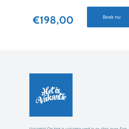
€198,00
Boek nu
Vakantie! Op Het is vakantie vind je er alles over. Een