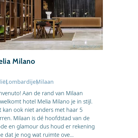
© tui-stedentrips.nl
lia Milano
MOXY Li
lië
Lombardije
Milaan
Italië
Lomba
nvenuto! Aan de rand van Milaan
Direct het 
welkomt hotel Melia Milano je in stijl.
vliegveld L
t kan ook niet anders met haar 5
goed. In no
erren. Milaan is dé hoofdstad van de
moderne en s
de en glamour dus houd er rekening
fitnessruimt
e dat je nog wat ruimte ove...
voor...