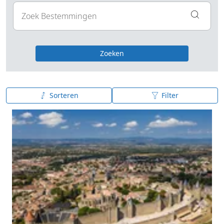
Zoeken
Sorteren
Filter
A tot Z
Z tot A