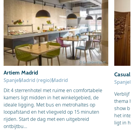
© tui-stedentrips.nl
Artiem Madrid
Casual 
Spanje
Madrid (regio)
Madrid
Spanje
M
Dit 4 sterrenhotel met ruime en comfortabele
Verblijf 
kamers ligt midden in het winkelgebied, de
thema heb
ideale ligging. Met bus en metrohaltes op
show ben
loopafstand en het vliegveld op 15 minuten
het inter
rijden. Start de dag met een uitgebreid
ligt in h
ontbijtbu...