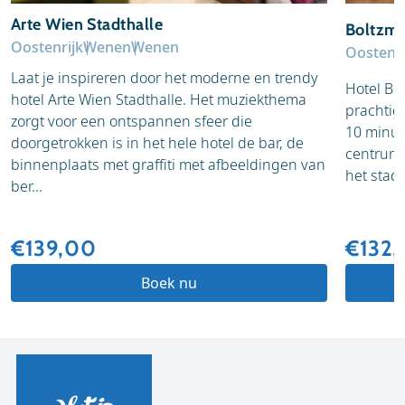
Arte Wien Stadthalle
Boltzm
Oostenrijk
Wenen
Wenen
Oostenri
Laat je inspireren door het moderne en trendy
Hotel Bol
hotel Arte Wien Stadthalle. Het muziekthema
prachtige
zorgt voor een ontspannen sfeer die
10 minut
doorgetrokken is in het hele hotel de bar, de
centrum 
binnenplaats met graffiti met afbeeldingen van
het stadh
ber...
€139,00
€132
Boek nu