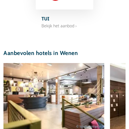
TUI
Bekijk het aanbod ›
Aanbevolen hotels in Wenen
© tui-stedentrips.nl