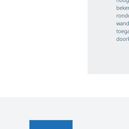
beken
rondo
wande
toeg
doork