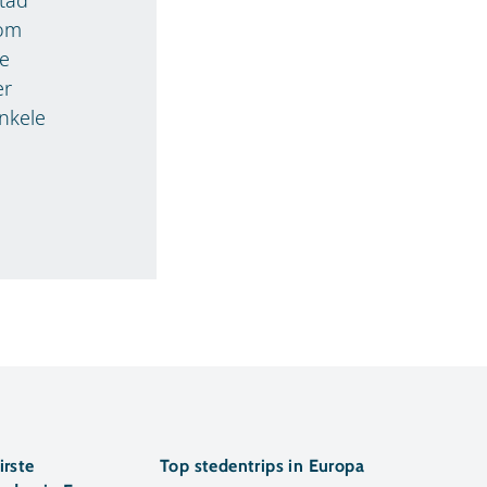
 om
De
er
nkele
irste
Top stedentrips in Europa