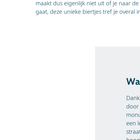
maakt dus eigenlijk niet uit of je naar d
gaat, deze unieke biertjes tref je overal
Wat
Dank
door 
monu
een l
straa
hoogt