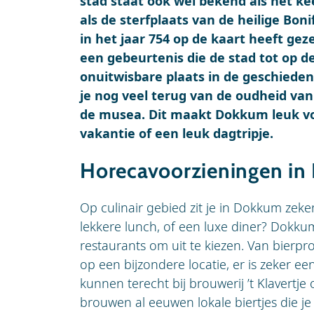
stad staat ook wel bekend als het ke
als de sterfplaats van de heilige Bon
in het jaar 754 op de kaart heeft gez
een gebeurtenis die de stad tot op 
onuitwisbare plaats in de geschiede
je nog veel terug van de oudheid van
de musea. Dit maakt Dokkum leuk vo
vakantie of een leuk dagtripje.
Horecavoorzieningen i
Op culinair gebied zit je in Dokkum zeke
lekkere lunch, of een luxe diner? Dokku
restaurants om uit te kiezen. Van bierpro
op een bijzondere locatie, er is zeker ee
kunnen terecht bij brouwerij ’t Klavertje
brouwen al eeuwen lokale biertjes die je