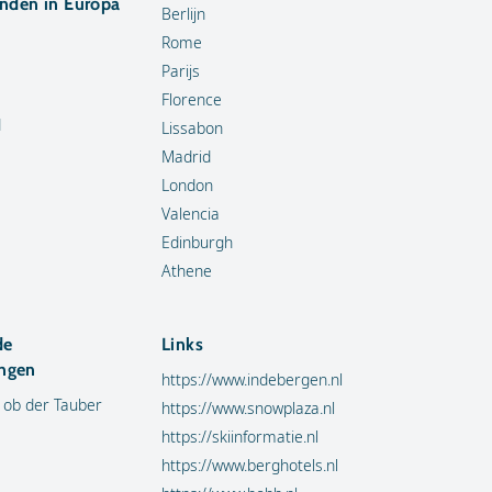
anden in Europa
Berlijn
Rome
Parijs
Florence
d
Lissabon
Madrid
London
Valencia
Edinburgh
Athene
de
Links
ngen
https://www.indebergen.nl
 ob der Tauber
https://www.snowplaza.nl
https://skiinformatie.nl
https://www.berghotels.nl