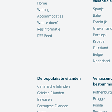
vakantiel
Home
Spanje
Weblog
Italië
Accommodaties
Frankrijk
Wat te doen?
Griekenlan
Reisinformatie
Portugal
RSS Feed
Kroatië
Duitsland
België
Nederland
De populairste eilanden
Verrassen
bestemmi
Canarische Eilanden
Rothenburg
Griekse Eilanden
Brugge
Balearen
Ronda
Portugese Eilanden
Positano