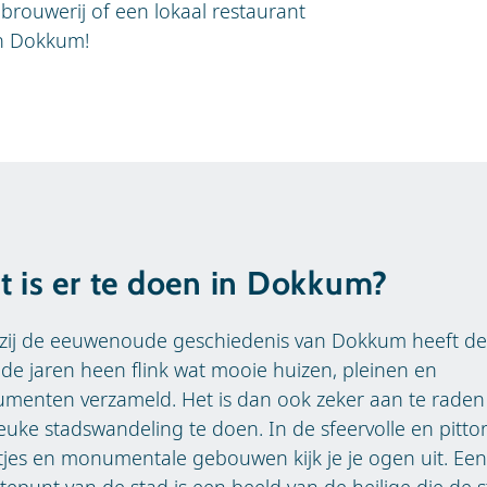
e brouwerij of een lokaal restaurant
 in Dokkum!
 is er te doen in Dokkum?
zij de eeuwenoude geschiedenis van Dokkum heeft de
de jaren heen flink wat mooie huizen, pleinen en
menten verzameld. Het is dan ook zeker aan te rade
euke stadswandeling te doen. In de sfeervolle en pitto
tjes en monumentale gebouwen kijk je je ogen uit. Een
epunt van de stad is een beeld van de heilige die de 