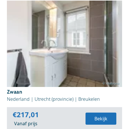
© Villaforyou
Zwaan
Nederland
|
Utrecht (provincie)
|
Breukelen
€217,01
Bekijk
Vanaf prijs