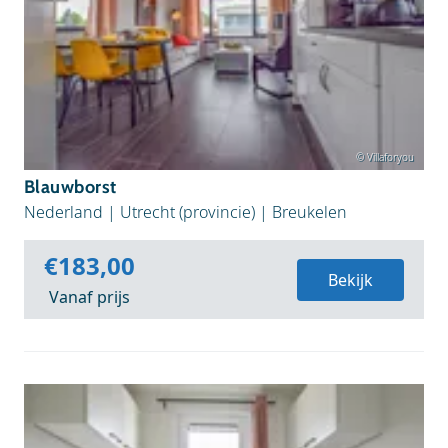
© Villaforyou
Blauwborst
Nederland
|
Utrecht (provincie)
|
Breukelen
€183,00
Bekijk
Vanaf prijs