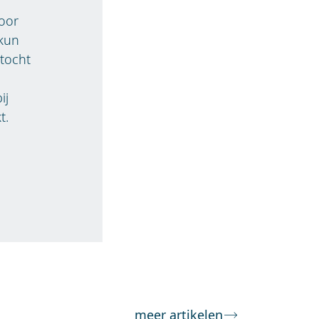
voor
 kun
tocht
ij
t.
meer artikelen