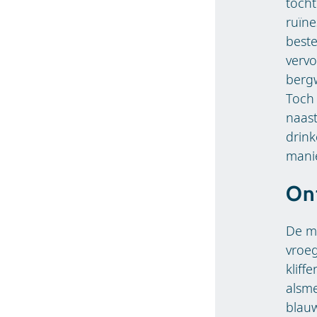
tocht
ruïne
beste
verv
bergw
Toch 
naas
drink
manie
Ont
De ma
vroeg
kliff
alsme
blau