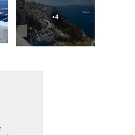
+4
roup
© Spalder Media Group
e
n