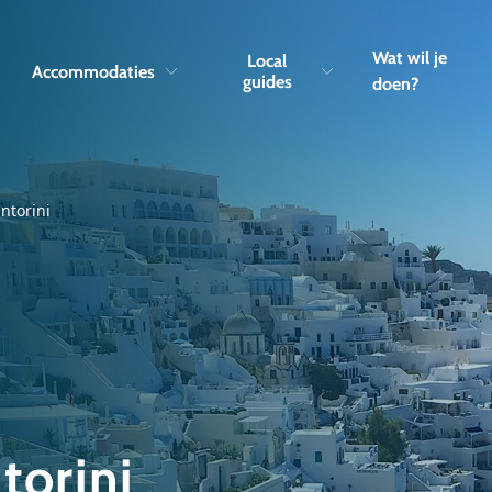
Skip to navigation
Skip to main content
Wat wil je
Local
Accommodaties
guides
doen?
ntorini
torini