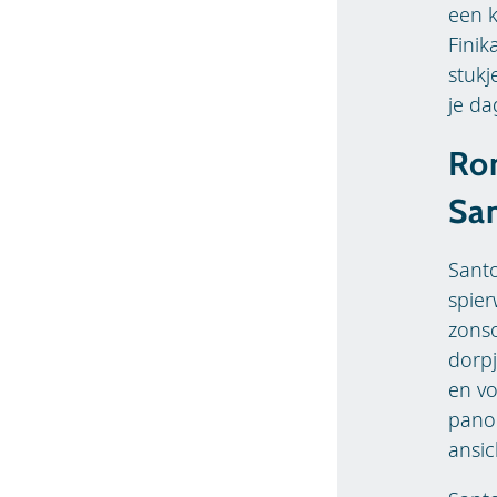
een k
Finik
stukj
je da
Ro
San
Santo
spie
zonso
dorpj
en vo
panor
ansic