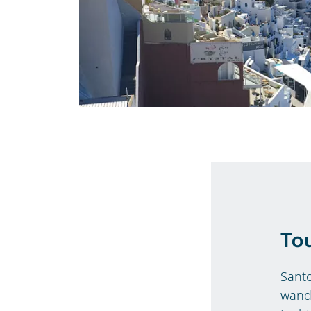
Tou
Santo
wand