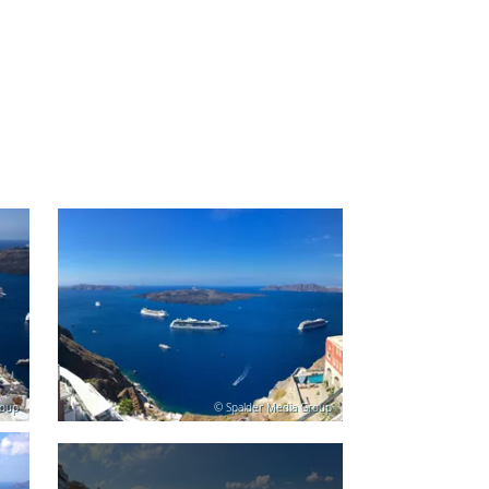
roup
© Spalder Media Group