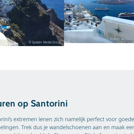
© Spalder Media G
© Spalder Media Group
ren op Santorini
rini’s extremen lenen zich namelijk perfect voor goed
elingen. Trek dus je wandelschoenen aan en maak ee