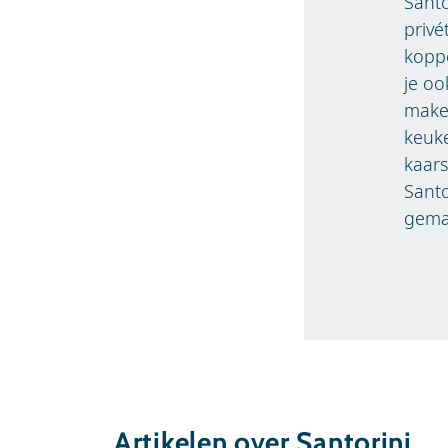
Santo
privé
koppe
je oo
maken
keuke
kaars
Santo
gemaa
Artikelen over Santorini