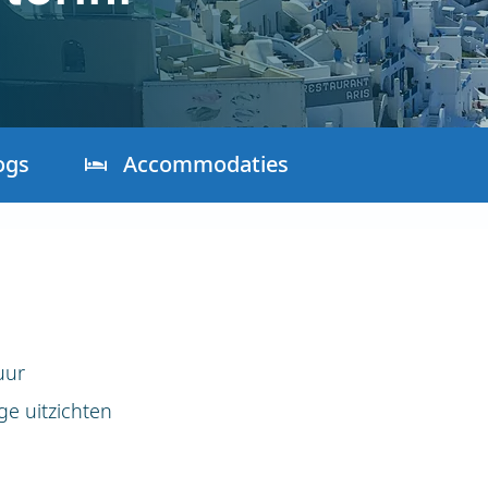
ogs
Accommodaties
uur
e uitzichten