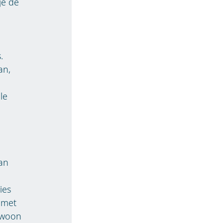
je de
.
an,
le
van
ies
s met
ewoon