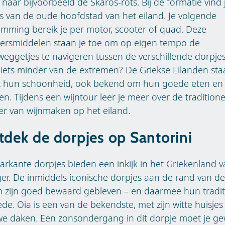
 naar bijvoorbeeld de Skaros-rots. Bij de formatie vind 
s van de oude hoofdstad van het eiland. Je volgende
mming bereik je per motor, scooter of quad. Deze
oersmiddelen staan je toe om op eigen tempo de
eggetjes te navigeren tussen de verschillende dorpjes
iets minder van de extremen? De Griekse Eilanden sta
t hun schoonheid, ook bekend om hun goede eten en
en. Tijdens een wijntour leer je meer over de traditione
r van wijnmaken op het eiland.
dek de dorpjes op Santorini
rkante dorpjes bieden een inkijk in het Griekenland 
er. De inmiddels iconische dorpjes aan de rand van de
en zijn goed bewaard gebleven – en daarmee hun tradit
de. Oia is een van de bekendste, met zijn witte huisje
we daken. Een zonsondergang in dit dorpje moet je g