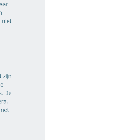
naar
n
 niet
 zijn
de
s. De
era,
 met