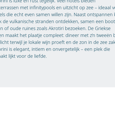
rini is luxe en rust tegelijk. Veel hotels bieden
terrassen met infinitypools en uitzicht op zee – ideaal 
ls die echt even samen willen zijn. Naast ontspannen
k de vulkanische stranden ontdekken, samen een boot
 of oude ruïnes zoals Akrotiri bezoeken. De Griekse
n maakt het plaatje compleet: dineer met z’n tweeën b
licht terwijl je lokale wijn proeft en de zon in de zee zak
rini is elegant, intiem en onvergetelijk – een plek die
kt lijkt voor de liefde.