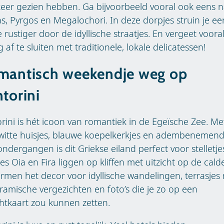
eer gezien hebben. Ga bijvoorbeeld vooral ook eens 
as, Pyrgos en Megalochori. In deze dorpjes struin je ee
e rustiger door de idyllische straatjes. En vergeet vooral
g af te sluiten met traditionele, lokale delicatessen!
mantisch weekendje weg op
torini
rini is hét icoon van romantiek in de Egeïsche Zee. Met
rwitte huisjes, blauwe koepelkerkjes en adembenemen
ndergangen is dit Griekse eiland perfect voor stelletje
es Oia en Fira liggen op kliffen met uitzicht op de cald
rmen het decor voor idyllische wandelingen, terrasjes
amische vergezichten en foto’s die je zo op een
htkaart zou kunnen zetten.