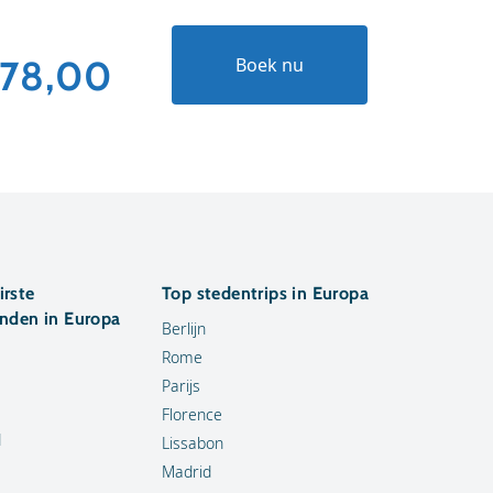
78,00
€84,
Boek nu
irste
Top stedentrips in Europa
anden in Europa
Berlijn
Rome
Parijs
Florence
d
Lissabon
Madrid