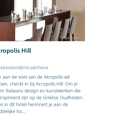
© tui-stedentrips.nl
ropolis Hill
Arion
iekenland
Attica
Athene
Griekenla
e aan de voet van de Akropolis wil
Hotel Arion
pen, checkt in bij Acropolis Hill. Om je
dat voel je 
en Italiaans design en kunstwerken die
doet je de
ïnspireerd zijn op de Griekse Oudheden.
moderne kam
es in dit hotel herinnert je aan de
ligging voo
delijke loc...
metrostatio