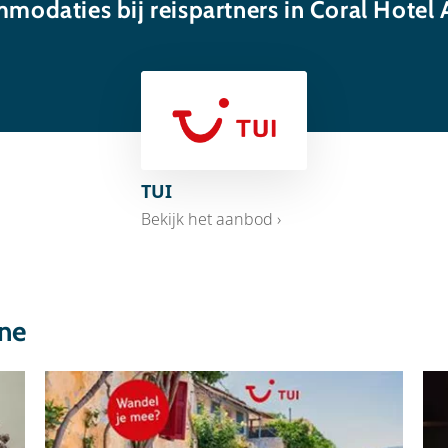
modaties bij reispartners in Coral Hotel 
TUI
Bekijk het aanbod ›
ene