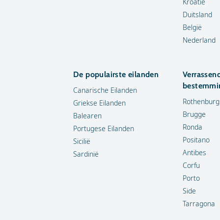
Kroatië
Duitsland
België
Nederland
De populairste eilanden
Verrassen
bestemmi
Canarische Eilanden
Rothenburg
Griekse Eilanden
Brugge
Balearen
Ronda
Portugese Eilanden
Positano
Sicilië
Antibes
Sardinië
Corfu
Porto
Side
Tarragona