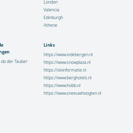
London
Valencia
Edinburgh
Athene
de
Links
ngen
https://www.indebergen.nl
 ob der Tauber
https://www.snowplaza.nl
https://skiinformatie.nl
https://www.berghotels.nl
https://www.hobb.nl
https://www.sneeuwhoogten.nl