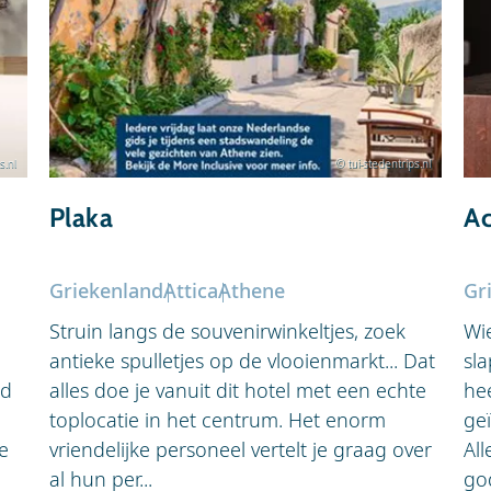
s.nl
© tui-stedentrips.nl
Plaka
Ac
Griekenland
Attica
Athene
Gr
Struin langs de souvenirwinkeltjes, zoek
Wi
antieke spulletjes op de vlooienmarkt... Dat
sla
jd
alles doe je vanuit dit hotel met een echte
he
toplocatie in het centrum. Het enorm
ge
e
vriendelijke personeel vertelt je graag over
All
al hun per...
god