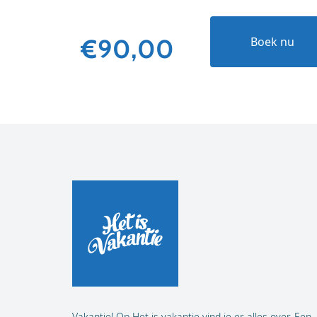
€90,00
Boek nu
Vakantie! Op Het is vakantie vind je er alles over. Een