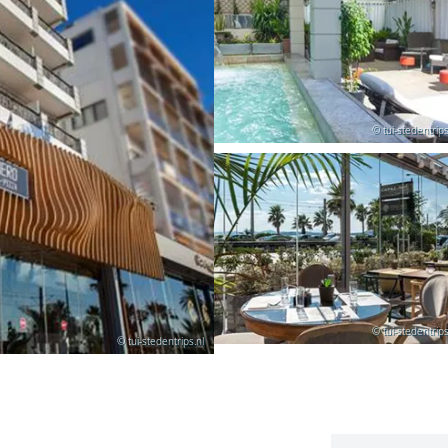
© tui-stedentrips
© tui-stedentrips
© tui-stedentrips.nl