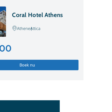
Coral Hotel Athens
Athene
Attica
s.nl
,00
Boek nu