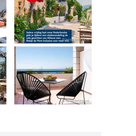
.nl
© tui-stedentrips.nl
.nl
© tui-stedentrips.nl