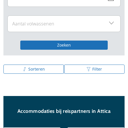
Zoeken
Sorteren
Filter
A tot Z
Z tot A
Accommodaties bij reispartners in Attica