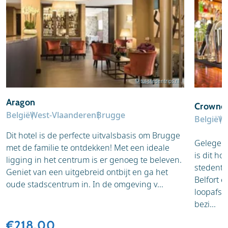
© tui-stedentrips.nl
Aragon
Crowne 
België
West-Vlaanderen
Brugge
België
We
Dit hotel is de perfecte uitvalsbasis om Brugge
Gelegen 
met de familie te ontdekken! Met een ideale
is dit ho
ligging in het centrum is er genoeg te beleven.
stedentr
Geniet van een uitgebreid ontbijt en ga het
Belfort e
oude stadscentrum in. In de omgeving v...
loopafst
bezi...
€218,00