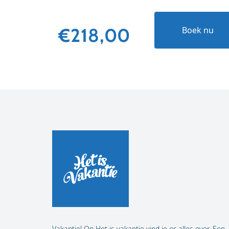
€218,00
Boek nu
Vakantie! Op Het is vakantie vind je er alles over. Een