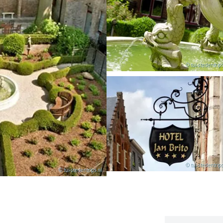
© tui-stedentrips
© tui-stedentrips
© tui-stedentrips.nl