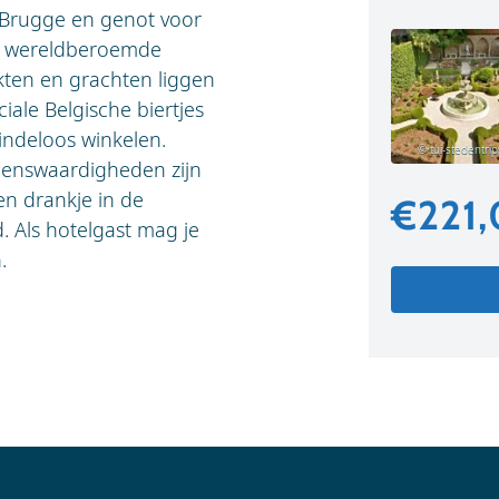
e Brugge en genot voor
et wereldberoemde
kten en grachten liggen
ciale Belgische biertjes
indeloos winkelen.
© tui-stedentrip
zienswaardigheden zijn
n drankje in de
€221
. Als hotelgast mag je
.