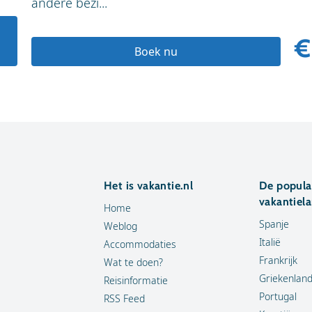
andere bezi...
€
Boek nu
Het is vakantie.nl
De popula
vakantiel
Home
Spanje
Weblog
Italië
Accommodaties
Frankrijk
Wat te doen?
Griekenlan
Reisinformatie
Portugal
RSS Feed