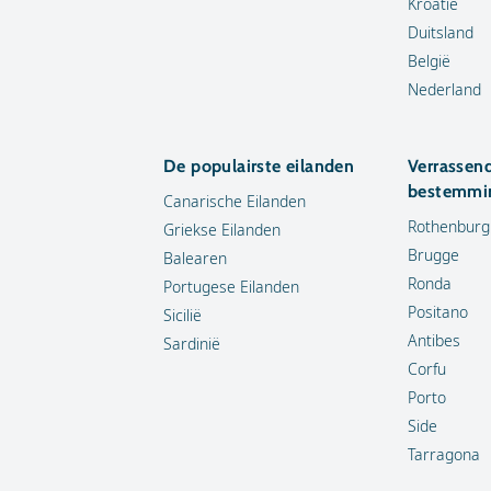
Kroatië
Duitsland
België
Nederland
De populairste eilanden
Verrassen
bestemmi
Canarische Eilanden
Rothenburg
Griekse Eilanden
Brugge
Balearen
Ronda
Portugese Eilanden
Positano
Sicilië
Antibes
Sardinië
Corfu
Porto
Side
Tarragona