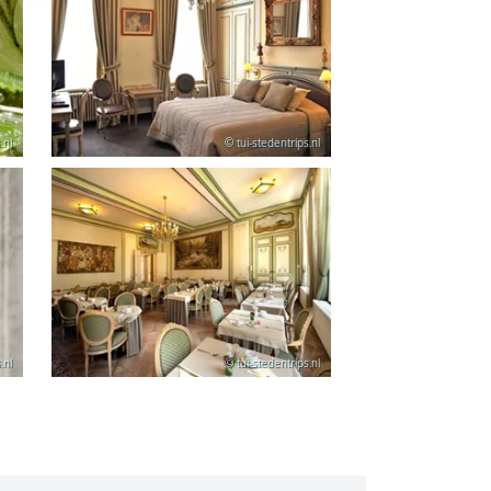
.nl
© tui-stedentrips.nl
.nl
© tui-stedentrips.nl