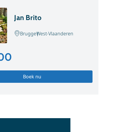
Jan Brito
Brugge
West-Vlaanderen
s.nl
,00
Boek nu