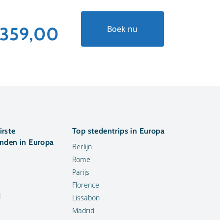
359,00
€224
Boek nu
irste
Top stedentrips in Europa
anden in Europa
Berlijn
Rome
Parijs
Florence
d
Lissabon
Madrid