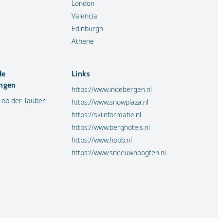
London
Valencia
Edinburgh
Athene
de
Links
ngen
https://www.indebergen.nl
 ob der Tauber
https://www.snowplaza.nl
https://skiinformatie.nl
https://www.berghotels.nl
https://www.hobb.nl
https://www.sneeuwhoogten.nl