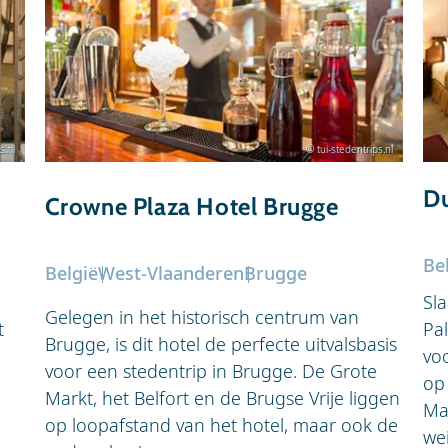
s.nl
© tui-stedentrips.nl
Du
Crowne Plaza Hotel Brugge
Be
België
West-Vlaanderen
Brugge
Sl
Gelegen in het historisch centrum van
t
Pal
Brugge, is dit hotel de perfecte uitvalsbasis
voo
voor een stedentrip in Brugge. De Grote
op
Markt, het Belfort en de Brugse Vrije liggen
Ma
op loopafstand van het hotel, maar ook de
wei