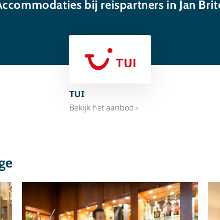
Accommodaties bij reispartners in Jan Brit
TUI
Bekijk het aanbod ›
ge