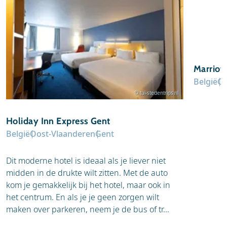
Marriot
België
Oo
© tui-stedentrips.nl
Holiday Inn Express Gent
België
Oost-Vlaanderen
Gent
Dit moderne hotel is ideaal als je liever niet
midden in de drukte wilt zitten. Met de auto
kom je gemakkelijk bij het hotel, maar ook in
het centrum. En als je je geen zorgen wilt
maken over parkeren, neem je de bus of tr...