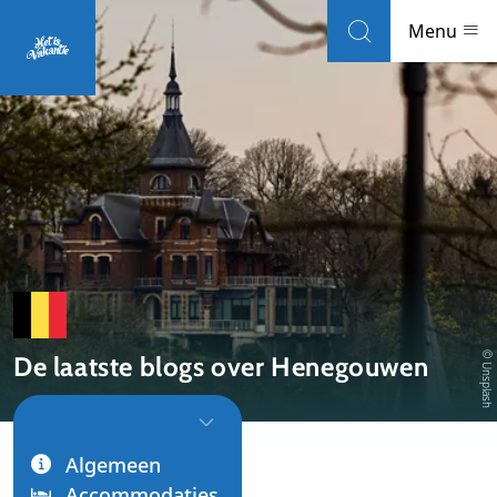
Skip to navigation
Skip to main content
Menu
Landen
Weblogs
Accommodaties
Local guides
© Unsplash
De laatste blogs over Henegouwen
Wat wil je doen?
Populaire eilanden
Algemeen
Reisinformatie
Accommodaties