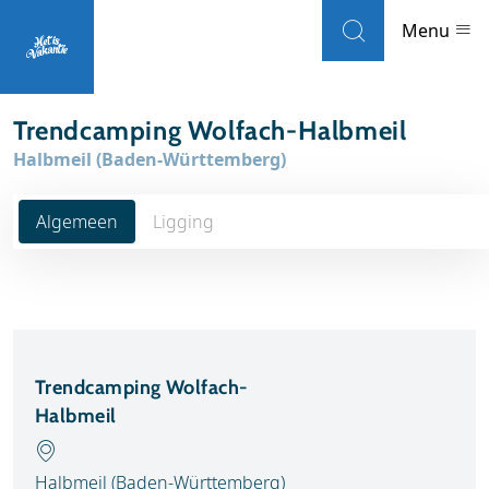
Skip to navigation
Skip to main content
Menu
Trendcamping Wolfach-Halbmeil
Landen
Halbmeil (Baden-Württemberg)
Weblogs
Algemeen
Ligging
Accommodaties
Local guides
Wat wil je doen?
Trendcamping Wolfach-
Halbmeil
Populaire eilanden
Reisinformatie
Halbmeil (Baden-Württemberg)