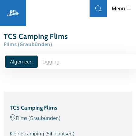
Skip to navigation
Skip to main content
Menu
TCS Camping Flims
Landen
Flims (Graubünden)
Weblogs
Algemeen
Ligging
Accommodaties
Local guides
Wat wil je doen?
TCS Camping Flims
Populaire eilanden
Flims (Graubünden)
Reisinformatie
Kleine camping (54 plaatsen)