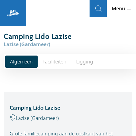
Skip to navigation
Skip to main content
Menu
Camping Lido Lazise
Landen
Lazise (Gardameer)
Weblogs
Algemeen
Faciliteiten
Ligging
Accommodaties
Local guides
Wat wil je doen?
Camping Lido Lazise
Populaire eilanden
Lazise (Gardameer)
Reisinformatie
Grote familiecamping aan de oostkant van het