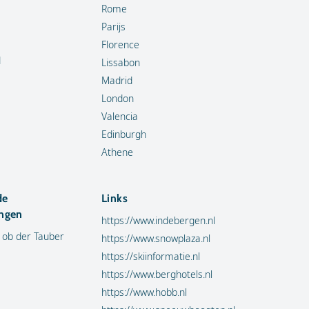
Rome
Parijs
Florence
d
Lissabon
Madrid
London
Valencia
Edinburgh
Athene
de
Links
ngen
https://www.indebergen.nl
 ob der Tauber
https://www.snowplaza.nl
https://skiinformatie.nl
https://www.berghotels.nl
https://www.hobb.nl