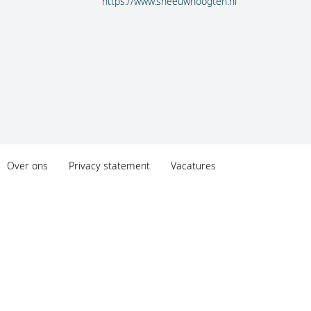
https://www.sneeuwhoogten.nl
Over ons
Privacy statement
Vacatures