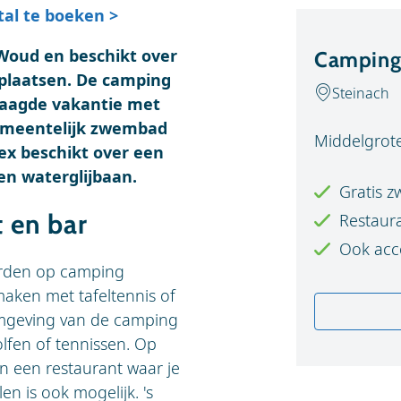
tal te boeken >
 Woud en beschikt over
Camping 
laatsen. De camping
Steinach
laagde vakantie met
gemeentelijk zwembad
Middelgrot
ex beschikt over een
n waterglijbaan.
Gratis z
 en bar
Restauran
Ook acco
rden op camping
maken met tafeltennis of
 omgeving van de camping
olfen of tennissen. Op
en een restaurant waar je
en is ook mogelijk. 's