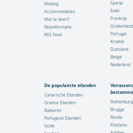
Spanje
Weblog
Italië
Accommodaties
Frankrijk
Wat te doen?
Griekenlan
Reisinformatie
Portugal
RSS Feed
Kroatië
Duitsland
België
Nederland
De populairste eilanden
Verrassen
bestemmi
Canarische Eilanden
Rothenburg
Griekse Eilanden
Brugge
Balearen
Ronda
Portugese Eilanden
Positano
Sicilië
Antibes