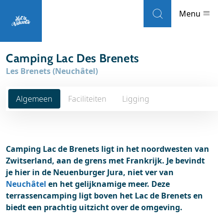
Skip to navigation
Skip to main content
Menu
Camping Lac Des Brenets
Landen
Les Brenets (Neuchâtel)
Weblogs
Algemeen
Faciliteiten
Ligging
Accommodaties
Local guides
Camping Lac de Brenets ligt in het noordwesten van
Zwitserland, aan de grens met Frankrijk. Je bevindt
Wat wil je doen?
je hier in de Neuenburger Jura, niet ver van
Neuchâtel
en het gelijknamige meer. Deze
Populaire eilanden
terrassencamping ligt boven het Lac de Brenets en
biedt een prachtig uitzicht over de omgeving.
Reisinformatie