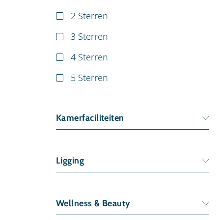
2 Sterren
3 Sterren
4 Sterren
5 Sterren
Kamerfaciliteiten
Bad/Toilet (
3
)
Ligging
Rookvrije kamer (
3
)
Satelliet/Kabel TV (
4
)
Aan de piste (
1
)
Wellness & Beauty
Centrale ligging (
2
)