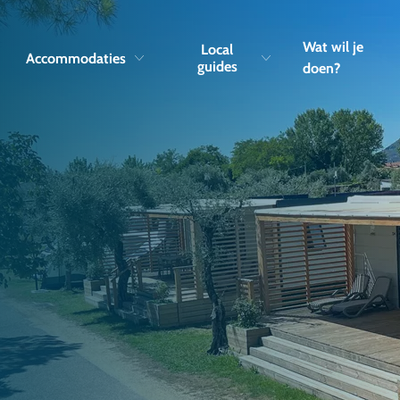
Skip to navigation
Skip to main content
Wat wil je
Local
Accommodaties
guides
doen?
n