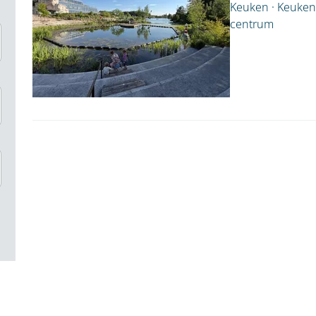
Keuken · Keuken 
centrum