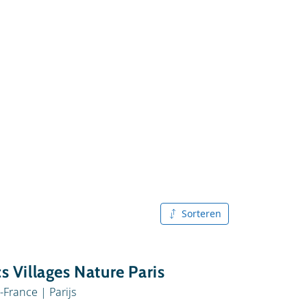
Sorteren
A tot Z
Z tot A
s Villages Nature Paris
e-France
|
Parijs