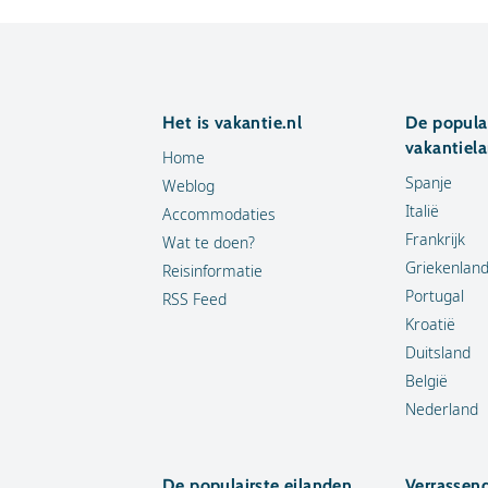
Het is vakantie.nl
De popula
vakantiel
Home
Spanje
Weblog
Italië
Accommodaties
Frankrijk
Wat te doen?
Griekenlan
Reisinformatie
Portugal
RSS Feed
Kroatië
Duitsland
België
Nederland
De populairste eilanden
Verrassen