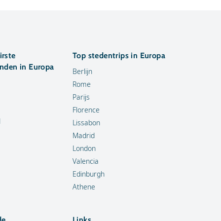
irste
Top stedentrips in Europa
anden in Europa
Berlijn
Rome
Parijs
Florence
d
Lissabon
Madrid
London
Valencia
Edinburgh
Athene
de
Links