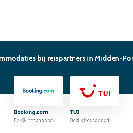
mmodaties bij reispartners in Midden-Por
Booking.com
TUI
Bekijk het aanbod ›
Bekijk het aanbod ›