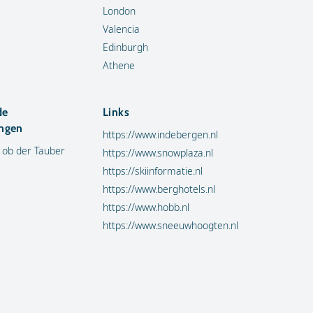
London
Valencia
Edinburgh
Athene
de
Links
ngen
https://www.indebergen.nl
 ob der Tauber
https://www.snowplaza.nl
https://skiinformatie.nl
https://www.berghotels.nl
https://www.hobb.nl
https://www.sneeuwhoogten.nl