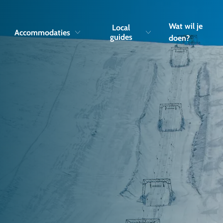
Skip to navigation
Skip to main content
Wat wil je
Local
Accommodaties
guides
doen?