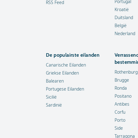
Portugal
RSS Feed
Kroatië
Duitsland
België
Nederland
De populairste eilanden
Verrassen
bestemmi
Canarische Eilanden
Rothenburg
Griekse Eilanden
Brugge
Balearen
Ronda
Portugese Eilanden
Positano
Sicilië
Antibes
Sardinië
Corfu
Porto
Side
Tarragona