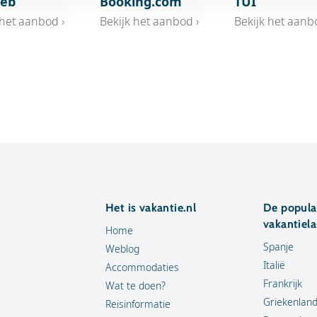
eb
Booking.com
TUI
 het aanbod ›
Bekijk het aanbod ›
Bekijk het aanb
Het is vakantie.nl
De popula
vakantiel
Home
Spanje
Weblog
Italië
Accommodaties
Frankrijk
Wat te doen?
Griekenlan
Reisinformatie