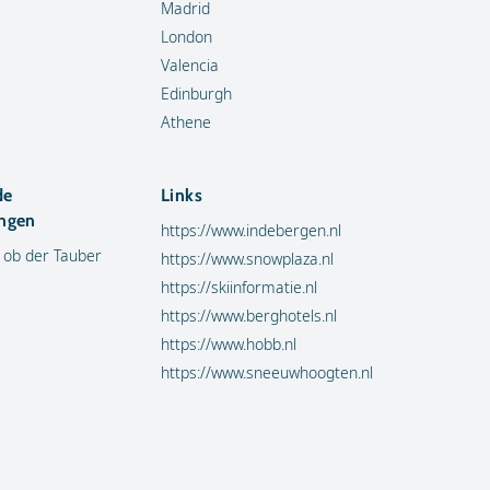
Madrid
London
Valencia
Edinburgh
Athene
de
Links
ngen
https://www.indebergen.nl
 ob der Tauber
https://www.snowplaza.nl
https://skiinformatie.nl
https://www.berghotels.nl
https://www.hobb.nl
https://www.sneeuwhoogten.nl