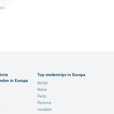
od ›
irste
Top stedentrips in Europa
anden in Europa
Berlijn
Rome
Parijs
Florence
d
Lissabon