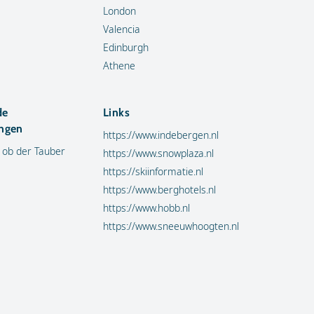
London
Valencia
Edinburgh
Athene
de
Links
ngen
https://www.indebergen.nl
 ob der Tauber
https://www.snowplaza.nl
https://skiinformatie.nl
https://www.berghotels.nl
https://www.hobb.nl
https://www.sneeuwhoogten.nl