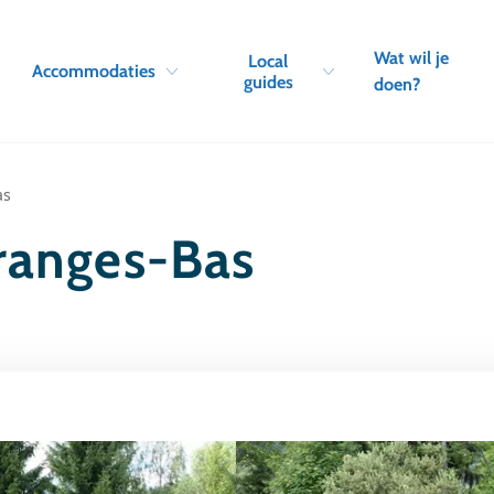
Skip to navigation
Skip to main content
Wat wil je
Local
Accommodaties
guides
doen?
as
ranges-Bas