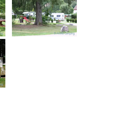
ng
© ANWB Camping
ng