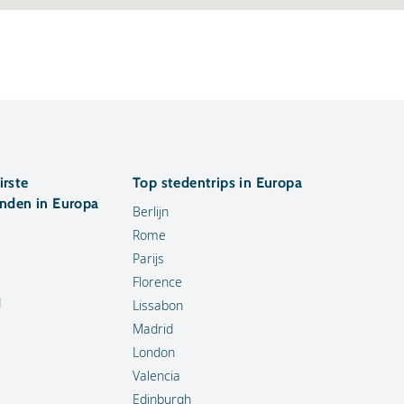
irste
Top stedentrips in Europa
anden in Europa
Berlijn
Rome
Parijs
Florence
d
Lissabon
Madrid
London
Valencia
Edinburgh