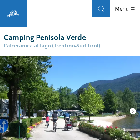
Skip to navigation
Skip to main content
Menu
Camping Penisola Verde
Landen
Calceranica al lago (Trentino-Süd Tirol)
Weblogs
Accommodaties
Local guides
Wat wil je doen?
Populaire eilanden
Reisinformatie